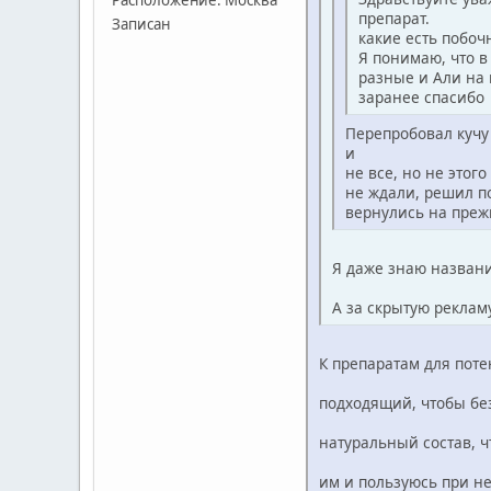
препарат.
Записан
какие есть побоч
Я понимаю, что в
разные и Али на 
заранее спасибо
Перепробовал кучу 
и
не все, но не этог
не ждали, решил по
вернулись на прежн
Я даже знаю названи
А за скрытую реклам
К препаратам для поте
подходящий, чтобы бе
натуральный состав, ч
им и пользуюсь при н