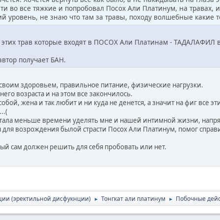
ти во все тяжкие и попробовал Посох Али Платинум, на травах, и
й уровень, не знаю что там за травы, походу волшебные какие то
этих трав которые входят в ПОСОХ Али Платинам - ТАДАЛАФИЛ в д
автор получает БАН.
 своим здоровьем, правильное питание, физические нагрузки.
него возраста и на этом все закончилось.
обой, жена и так любит и ни куда не денется, а значит на фиг все э
..(
стала меньше времени уделять мне и нашей интимной жизни, напряг
я для возрождения былой страсти Посох Али Платинум, помог справ
дый сам должен решить для себя пробовать или нет.
ции (эректильной дисфукнции)
Тонгкат али платинум
Побочные дейс
►
►