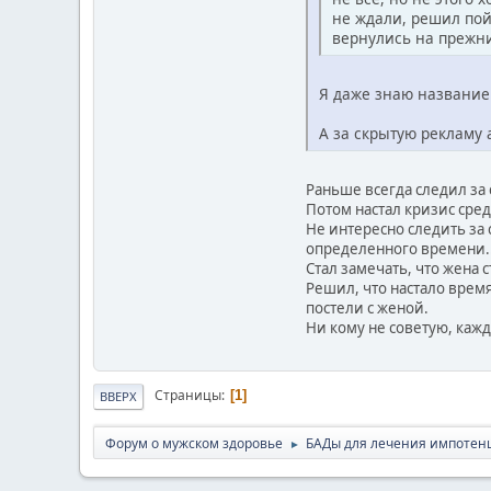
не ждали, решил пой
вернулись на прежни
Я даже знаю название 
А за скрытую рекламу 
Раньше всегда следил за
Потом настал кризис сред
Не интересно следить за с
определенного времени..
Стал замечать, что жена 
Решил, что настало врем
постели с женой.
Ни кому не советую, каж
Страницы
1
ВВЕРХ
Форум о мужском здоровье
БАДы для лечения импотен
►