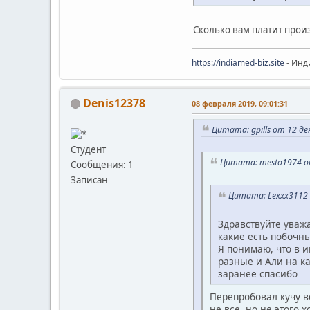
Сколько вам платит произ
https://indiamed-biz.site
- Инд
Denis12378
08 февраля 2019, 09:01:31
Цитата: gpills от 12 де
Студент
Цитата: mesto1974 от
Сообщения: 1
Записан
Цитата: Lexxx3112 
Здравствуйте уважа
какие есть побочн
Я понимаю, что в и
разные и Али на ка
заранее спасибо
Перепробовал кучу в
не все, но не этого 