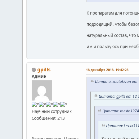
К препаратам для потенци
подходящий, чтобы безоп
натуральный состав, что 
им и пользуюсь при нео
gpills
18 декабря 2018, 19:42:23
Админ
Цитата: znatokivan от 1
Цитата: gpills от 12 
Цитата: mesto1974 
Научный сотрудник
Сообщения: 213
Цитата: Lexxx311
Здравствуйте ува
Расположение: Москва