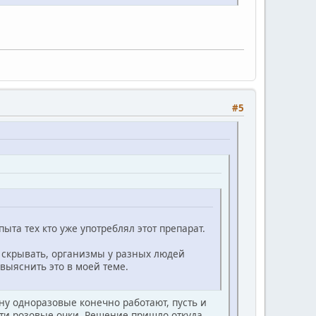
#5
ыта тех кто уже употреблял этот препарат.
то скрывать, организмы у разных людей
выяснить это в моей теме.
 ну одноразовые конечно работают, пусть и
а эти розовые очки. Решение пришло откуда