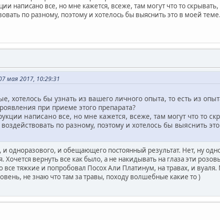
ции написано все, но мне кажется, всеже, там могут что то скрыват
вать по разному, поэтому и хотелось бы выяснить это в моей теме
7 мая 2017, 10:29:31
е, хотелось бы узнать из вашего личного опыта, то есть из опыта
роявления при приеме этого препарата?
рукции написано все, но мне кажется, всеже, там могут что то с
воздействовать по разному, поэтому и хотелось бы выяснить это
 и одноразового, и обещающего постоянный результат. Нет, ну одн
тся. Хочется вернуть все как было, а не накидывать на глаза эти ро
 все тяжкие и попробовал Посох Али Платинум, на травах, и вуаля.
вень, не знаю что там за травы, походу волшебные какие то )