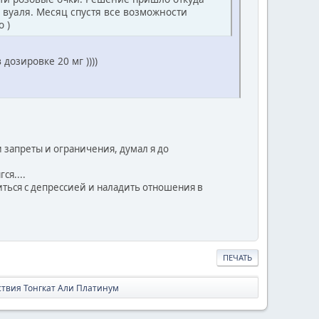
 вуаля. Месяц спустя все возможности
 )
озировке 20 мг ))))
ти запреты и ограничения, думал я до
ся....
иться с депрессией и наладить отношения в
ПЕЧАТЬ
твия Тонгкат Али Платинум