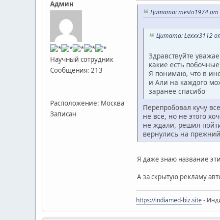
Админ
Цитата: mesto1974 от 1
Цитата: Lexxx3112 от
Здравствуйте уважаем
Научный сотрудник
какие есть побочные
Сообщения: 213
Я понимаю, что в ин
и Али на каждого мо
заранее спасибо
Расположение: Москва
Перепробовал кучу все
Записан
не все, но не этого х
не ждали, решил пойти
вернулись на прежний 
Я даже знаю название эти
А за скрытую рекламу авт
https://indiamed-biz.site
- Инд