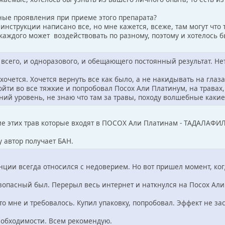
ные проявления при приеме этого препарата?
 инструкции написано все, но мне кажется, всеже, там могут что
каждого может воздействовать по разному, поэтому и хотелось б
всего, и одноразового, и обещающего постоянный результат. Нет
о хочется. Хочется вернуть все как было, а не накидывать на гла
йти во все тяжкие и попробовал Посох Али Платинум, на травах,
ий уровень, не знаю что там за травы, походу волшебные какие 
е этих трав которые входят в ПОСОХ Али Платинам - ТАДАЛАФИЛ в
у автор получает БАН.
нции всегда относился с недоверием. Но вот пришел момент, когд
зопасный был. Перерыл весь интернет и наткнулся на Посох Али
то мне и требовалось. Купил упаковку, попробовал. Эффект не зас
еобходимости. Всем рекомендую.