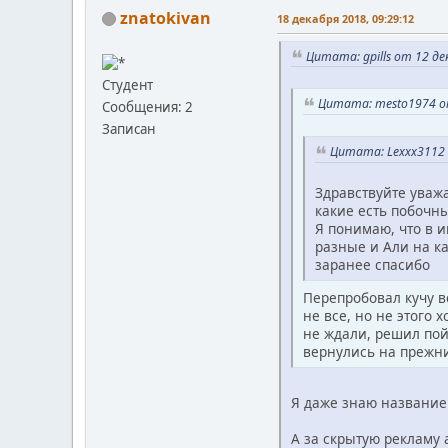
znatokivan
18 декабря 2018, 09:29:12
Цитата: gpills от 12 де
Студент
Цитата: mesto1974 от
Сообщения: 2
Записан
Цитата: Lexxx3112 
Здравствуйте уважа
какие есть побочн
Я понимаю, что в и
разные и Али на ка
заранее спасибо
Перепробовал кучу в
не все, но не этого 
не ждали, решил пой
вернулись на прежни
Я даже знаю название 
А за скрытую рекламу 