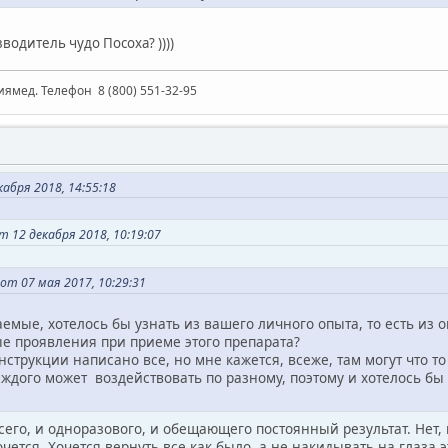
водитель чудо Посоха? ))))
иямед. Телефон 8 (800) 551-32-95
кабря 2018, 14:55:18
 12 декабря 2018, 10:19:07
от 07 мая 2017, 10:29:31
емые, хотелось бы узнать из вашего личного опыта, то есть из оп
ые проявления при приеме этого препарата?
нструкции написано все, но мне кажется, всеже, там могут что 
ждого может воздействовать по разному, поэтому и хотелось бы 
сего, и одноразового, и обещающего постоянный результат. Нет,
хочется. Хочется вернуть все как было, а не накидывать на глаз