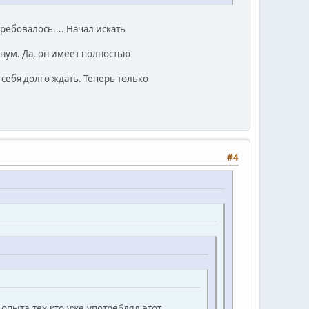
ребовалось.... Начал искать
нум. Да, он имеет полностью
 себя долго ждать. Теперь только
#4
опыта тех кто уже употреблял этот