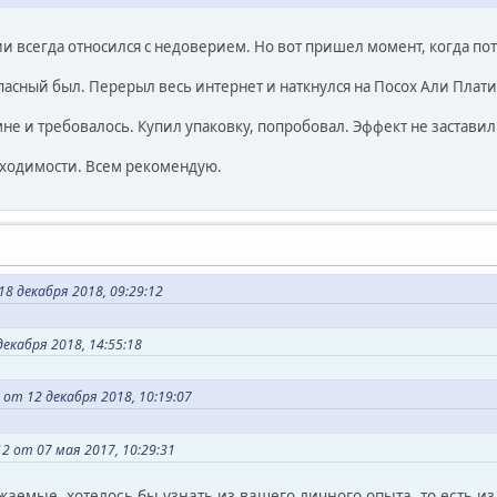
и всегда относился с недоверием. Но вот пришел момент, когда пот
асный был. Перерыл весь интернет и наткнулся на Посох Али Плати
мне и требовалось. Купил упаковку, попробовал. Эффект не заставил
бходимости. Всем рекомендую.
8 декабря 2018, 09:29:12
декабря 2018, 14:55:18
от 12 декабря 2018, 10:19:07
2 от 07 мая 2017, 10:29:31
жаемые, хотелось бы узнать из вашего личного опыта, то есть из 