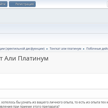
ойти
Регистрация
ции (эректильной дисфукнции)
Тонгкат али платинум
Побочные дейс
►
►
т Али Платинум
хотелось бы узнать из вашего личного опыта, то есть из опыта тех к
явления при приеме этого препарата?