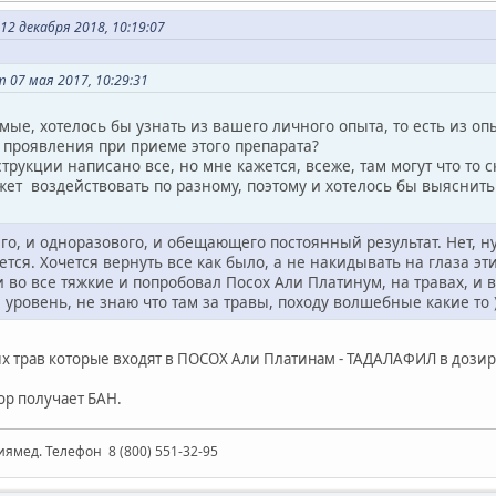
2 декабря 2018, 10:19:07
 07 мая 2017, 10:29:31
ые, хотелось бы узнать из вашего личного опыта, то есть из опы
 проявления при приеме этого препарата?
струкции написано все, но мне кажется, всеже, там могут что то
жет воздействовать по разному, поэтому и хотелось бы выяснить 
го, и одноразового, и обещающего постоянный результат. Нет, н
очется. Хочется вернуть все как было, а не накидывать на глаза 
 во все тяжкие и попробовал Посох Али Платинум, на травах, и 
уровень, не знаю что там за травы, походу волшебные какие то 
х трав которые входят в ПОСОХ Али Платинам - ТАДАЛАФИЛ в дозиров
ор получает БАН.
иямед. Телефон 8 (800) 551-32-95