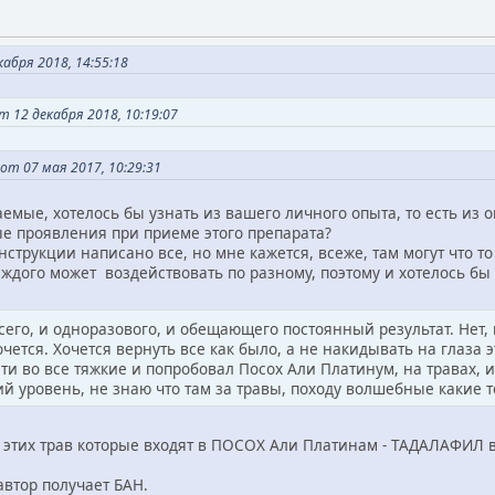
кабря 2018, 14:55:18
 12 декабря 2018, 10:19:07
от 07 мая 2017, 10:29:31
емые, хотелось бы узнать из вашего личного опыта, то есть из оп
ые проявления при приеме этого препарата?
нструкции написано все, но мне кажется, всеже, там могут что 
ждого может воздействовать по разному, поэтому и хотелось бы 
сего, и одноразового, и обещающего постоянный результат. Нет,
хочется. Хочется вернуть все как было, а не накидывать на глаз
ти во все тяжкие и попробовал Посох Али Платинум, на травах, и
й уровень, не знаю что там за травы, походу волшебные какие то
этих трав которые входят в ПОСОХ Али Платинам - ТАДАЛАФИЛ в д
автор получает БАН.