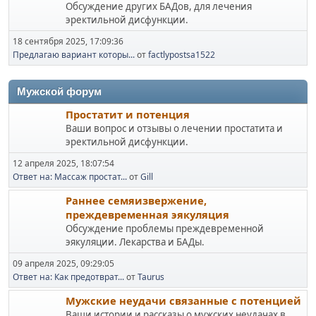
Обсуждение других БАДов, для лечения
эректильной дисфункции.
18 сентября 2025, 17:09:36
Предлагаю вариант которы...
от
factlypostsa1522
Мужской форум
Простатит и потенция
Ваши вопрос и отзывы о лечении простатита и
эректильной дисфункции.
12 апреля 2025, 18:07:54
Ответ на: Массаж простат...
от
Gill
Раннее семяизвержение,
преждевременная эякуляция
Обсуждение проблемы преждевременной
эякуляции. Лекарства и БАДы.
09 апреля 2025, 09:29:05
Ответ на: Как предотврат...
от
Taurus
Мужские неудачи связанные с потенцией
Ваши истории и рассказы о мужских неудачах в