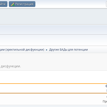
ойти
Регистрация
ции (эректильной дисфукнции)
Другие БАДы для потенции
►
 дисфункции.
Пр