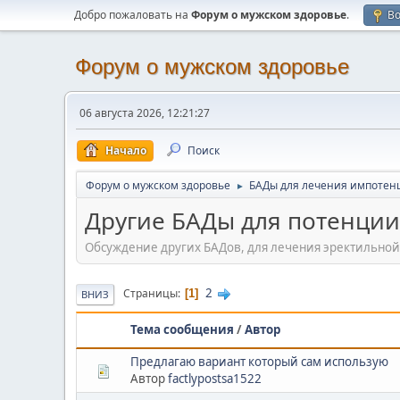
Добро пожаловать на
Форум о мужском здоровье
.
В
Форум о мужском здоровье
06 августа 2026, 12:21:27
Начало
Поиск
Форум о мужском здоровье
БАДы для лечения импотен
►
Другие БАДы для потенции
Обсуждение других БАДов, для лечения эректильной
2
Страницы
1
ВНИЗ
Тема сообщения
/
Автор
Предлагаю вариант который сам использую
Автор
factlypostsa1522