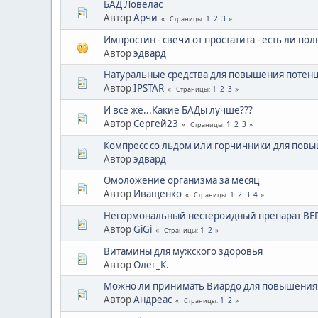
БАД Ловелас
Автор
Арчи
1
2
3
Страницы
Импростин - свечи от простатита - есть ли пол
Автор
эдвард
Натуральные средства для повышения потен
Автор
IPSTAR
1
2
3
Страницы
И все же...Какие БАДы лучше???
Автор
Сергей23
1
2
3
Страницы
Компресс со льдом или горчичники для пов
Автор
эдвард
Омоложение организма за месяц
Автор
Иващенко
1
2
3
4
Страницы
Негормональный нестероидный препарат ВЕР
Автор
GiGi
1
2
Страницы
Витамины для мужского здоровья
Автор
Олег_К.
Можно ли принимать Виардо для повышения
Автор
Андреас
1
2
Страницы