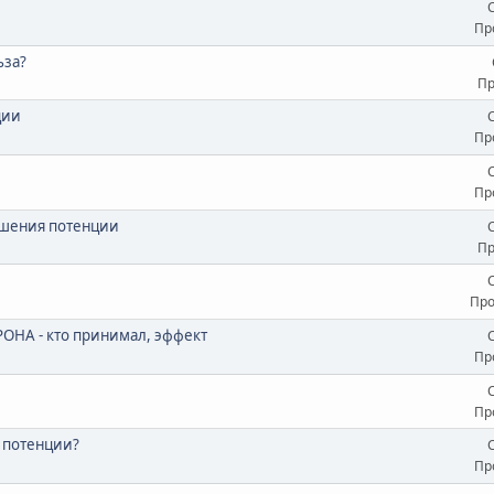
Пр
ьза?
Пр
ции
Пр
Пр
ышения потенции
Пр
Про
ОНА - кто принимал, эффект
Пр
Пр
 потенции?
Пр