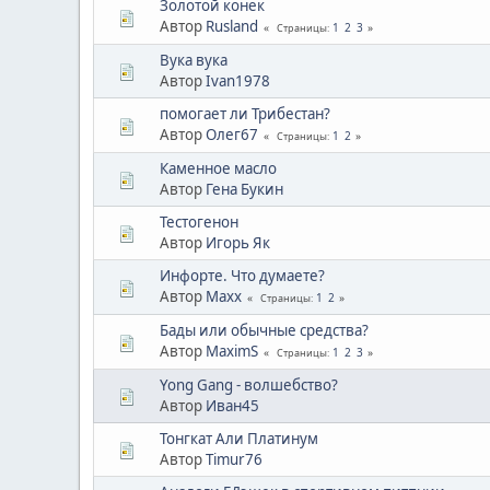
Золотой конек
Автор
Rusland
1
2
3
Страницы
Вука вука
Автор
Ivan1978
помогает ли Трибестан?
Автор
Олег67
1
2
Страницы
Каменное масло
Автор
Гена Букин
Тестогенон
Автор
Игорь Як
Инфорте. Что думаете?
Автор
Maxx
1
2
Страницы
Бады или обычные средства?
Автор
MaximS
1
2
3
Страницы
Yong Gang - волшебство?
Автор
Иван45
Тонгкат Али Платинум
Автор
Timur76