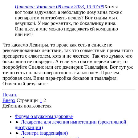
Цитата: Voron от 08 июня 2023, 13:37:09
Хотя я
вот тоже задумался, а небольшую дозу вина тоже с
препаратом употреблять нельзя? Вот сидим мы с
девушкой. У нас романтик, по бокальчику вина.
Она пьет, а мне можно поддержать ей компанию
или нет?
Что касаемо Левитры, то вроде как есть в списке не
рекомендованных действий, так это совместный прием этого
препарата с алкоголем, хотя и не жесткое. Так что думаю, что
бокал вина не повредит. А если уж совсем переживаете, то
попробуйте Сиалис или его дженерик Тадалафил. Вот тут уж
точно есть полная толерантность с алкоголем. При чем
пробовал сам. Вина пара-тройка бокалов и тадалафил.
Отменный результат :
Печать
Вверх
Страницы
1
2
Действия пользователя
Форум о мужском здоровье
►
Лекарства для лечения импотенции (эректильной
дисфукнции)
►
Левитра (варденафил)