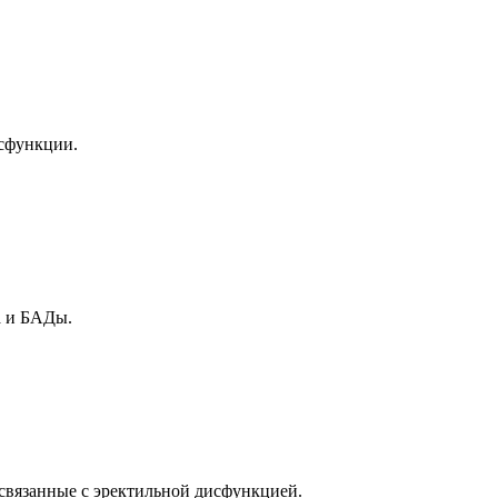
исфункции.
а и БАДы.
связанные с эректильной дисфункцией.