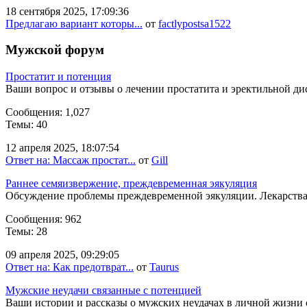
18 сентября 2025, 17:09:36
Предлагаю вариант которы...
от
factlypostsa1522
Мужской форум
Простатит и потенция
Ваши вопрос и отзывы о лечении простатита и эректильной д
Сообщения: 1,027
Темы: 40
12 апреля 2025, 18:07:54
Ответ на: Массаж простат...
от
Gill
Раннее семяизвержение, преждевременная эякуляция
Обсуждение проблемы преждевременной эякуляции. Лекарств
Сообщения: 962
Темы: 28
09 апреля 2025, 09:29:05
Ответ на: Как предотврат...
от
Taurus
Мужские неудачи связанные с потенцией
Ваши истории и рассказы о мужских неудачах в личной жизни 