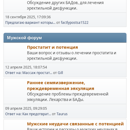
Обсуждение других БАДов, для лечения
эректильной дисфункции.
18 сентября 2025, 17:09:36
Предлагаю вариант которы...
от
factlypostsa1522
Мужской форум
Простатит и потенция
Ваши вопрос и отзывы о лечении простатита и
эректильной дисфункции.
12 апреля 2025, 18:07:54
Ответ на: Массаж простат...
от
Gill
Раннее семяизвержение,
преждевременная эякуляция
Обсуждение проблемы преждевременной
эякуляции. Лекарства и БАДы.
09 апреля 2025, 09:29:05
Ответ на: Как предотврат...
от
Taurus
Мужские неудачи связанные с потенцией
Ваши истории и рассказы о мужских неудачах в