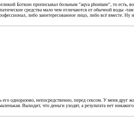
великий Боткин прописывал больным "aqva phontane", то есть, во
патические средства мало чем отличаются от обычной воды -там 
офессионал, либо заинтересованное лицо, либо всё вместе. Ну не
 его одноразово, непосредственно, перед сексом. У меня друг жал
 маленькая. Выходит, что деньги уходят, а результата нет никаког