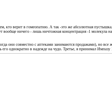
ем, кто верит в гомеопатию. А так -это же абсолютная пустышка
нет вообще ничего - лишь ничтожная концентрация -1 молекула н
когда они совместно с аптеками занимаются продажами), но все ж
его однократно в надежде на чудо. Третье, я принимал Импазу 10