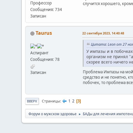
Профессор
случится хорошего, кроме
Сообщения: 734
Записан
Taurus
22 сентября 2023, 14:40:48
Цитата: Leon от 27 ноя
У импазы и в побочках
Аспирант
организм не принял "а
Сообщения: 78
скорее всего ничего н
Проблема Импазы на мой 
Записан
средство и не понятно, кт
побочек, то проблема все
1
2
Страницы
3
ВВЕРХ
Форум о мужском здоровье
БАДы для лечения импотен
►