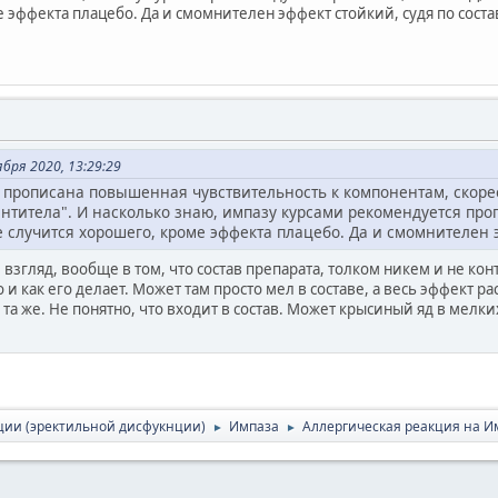
 эффекта плацебо. Да и смомнителен эффект стойкий, судя по состав
бря 2020, 13:29:29
 прописана повышенная чувствительность к компонентам, скорее 
нтитела". И насколько знаю, импазу курсами рекомендуется проп
е случится хорошего, кроме эффекта плацебо. Да и смомнителен эф
взгляд, вообще в том, что состав препарата, толком никем и не ко
о и как его делает. Может там просто мел в составе, а весь эффект р
 та же. Не понятно, что входит в состав. Может крысиный яд в мелк
ции (эректильной дисфукнции)
Импаза
Аллергическая реакция на И
►
►