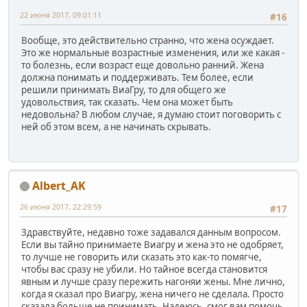
22 июня 2017, 09:01:11
#16
Вообще, это действительно странно, что жена осуждает.
Это же нормальные возрастные изменения, или же какая -
то болезнь, если возраст еще довольно ранний. Жена
должна понимать и поддерживать. Тем более, если
решили принимать ВиаГру, то для общего же
удовольствия, так сказать. Чем она может быть
недовольна? В любом случае, я думаю стоит поговорить с
ней об этом всем, а не начинать скрывать.
Albert_AK
26 июня 2017, 22:29:59
#17
Здравствуйте, недавно тоже задавался данным вопросом.
Если вы тайно принимаете Виагру и жена это не одобряет,
то лучше не говорить или сказать это как-то помягче,
чтобы вас сразу не убили. Но тайное всегда становится
явным и лучше сразу пережить нагоняи жены. Мне лично,
когда я сказал про Виагру, жена ничего не сделала. Просто
сказала больше не принимать. Надеюсь, смог вам помочь.