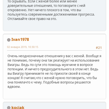
то скрывать. Если с женой более или менее
доверительные отношения, то поговорите с ней
откровенно. Нет ничего плохого в том, что вы
пользуетесь современными достижениями прогресса.
Отстаивайте свое право на это.
Ivan1978
02 января 2019, 10:30:15
#21
Очень неоднозначные отношения у вас с женой. Вообще я
не понимаю, почему она так реагирует на использование
Виагры. Ведь по сути это помощь мужчине в вопросе
потенции. И ничего предосудительного в этом нет. Ведь
вы Виагру принимаете не по прихоти своей в конце
концов! Я считаю,что с женой нужно поговорить, что бы
она понялачто к чему. Подобные вопросы решаются
вдвоем.
kociak