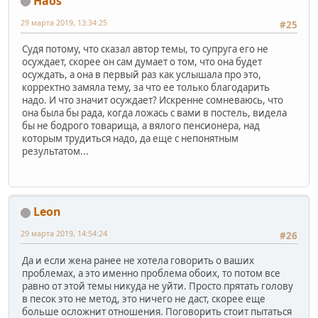
Haos
29 марта 2019, 13:34:25
#25
Судя потому, что сказал автор темы, то супруга его не
осуждает, скорее он сам думает о том, что она будет
осуждать, а она в первый раз как услышала про это,
корректно замяла тему, за что ее только благодарить
надо. И что значит осуждает? Искренне сомневаюсь, что
она была бы рада, когда ложась с вами в постель, видела
бы не бодрого товарища, а вялого пенсионера, над
которым трудиться надо, да еще с непонятным
результатом...
Leon
29 марта 2019, 14:54:24
#26
Да и если жена ранее не хотела говорить о ваших
проблемах, а это именно проблема обоих, то потом все
равно от этой темы никуда не уйти. Просто прятать голову
в песок это не метод, это ничего не даст, скорее еще
больше осложнит отношения. Поговорить стоит пытаться