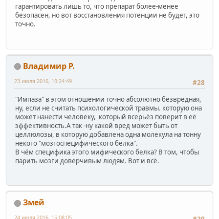
гарантировать лишь то, что препарат более-менее
безопасен, но вот восстановления потенции не будет, это
точно.
Владимир Р.
23 июля 2016, 10:24:49
#28
"Импаза" в этом отношении точно абсолютно безвредная,
ну, если не считать психологической травмы. которую она
может нанести человеку, который всерьёз поверит в её
эффективность.А так -ну какой вред может быть от
целлюлозы, в которую добавлена одна молекула на тонну
некого "мозгоспецифического белка".
В чём специфика этого мифического белка? В том, чтобы
парить мозги доверчивым людям. Вот и всё.
Змей
24 июля 2016, 15:08:05