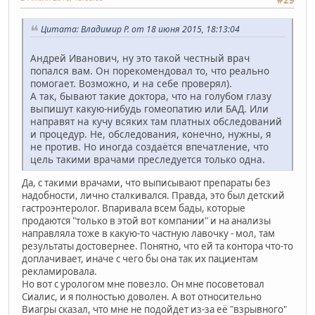
#29
Цитата: Владимир Р. от 18 июня 2015, 18:13:04
Андрей Иванович, ну это такой честный врач
попался вам. Он порекомендовал то, что реально
помогает. Возможно, и на себе проверял).
А так, бывают такие доктора, что на голубом глазу
выпишут какую-нибудь гомеопатию или БАД. Или
направят на кучу всяких там платных обследований
и процедур. Не, обследования, конечно, нужны, я
не против. Но иногда создаётся впечатление, что
цель такими врачами преследуется только одна.
Да, с такими врачами, что выписывают препараты без
надобности, лично сталкивался. Правда, это был детский
гастроэнтеролог. Впаривала всем бады, которые
продаются "только в этой вот компании" и на анализы
направляла тоже в какую-то частную лавочку - мол, там
результаты достовернее. Понятно, что ей та контора что-то
доплачивает, иначе с чего бы она так их пациентам
рекламировала.
Но вот с урологом мне повезло. Он мне посоветовал
Сиалис, и я полностью доволен. А вот относительно
Виагры сказал, что мне не подойдет из-за её "взрывного"