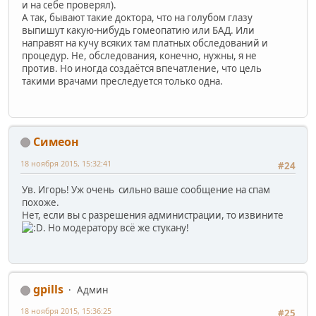
и на себе проверял).
А так, бывают такие доктора, что на голубом глазу
выпишут какую-нибудь гомеопатию или БАД. Или
направят на кучу всяких там платных обследований и
процедур. Не, обследования, конечно, нужны, я не
против. Но иногда создаётся впечатление, что цель
такими врачами преследуется только одна.
Симеон
18 ноября 2015, 15:32:41
#24
Ув. Игорь! Уж очень сильно ваше сообщение на спам
похоже.
Нет, если вы с разрешения администрации, то извините
. Но модератору всё же стукану!
gpills
Админ
18 ноября 2015, 15:36:25
#25