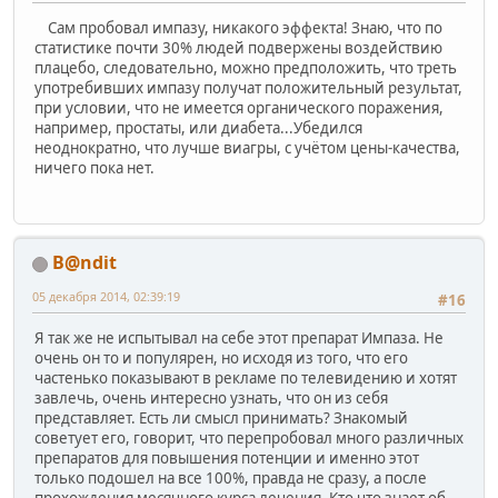
Сам пробовал импазу, никакого эффекта! Знаю, что по
статистике почти 30% людей подвержены воздействию
плацебо, следовательно, можно предположить, что треть
употребивших импазу получат положительный результат,
при условии, что не имеется органического поражения,
например, простаты, или диабета...Убедился
неоднократно, что лучше виагры, с учётом цены-качества,
ничего пока нет.
B@ndit
05 декабря 2014, 02:39:19
#16
Я так же не испытывал на себе этот препарат Импаза. Не
очень он то и популярен, но исходя из того, что его
частенько показывают в рекламе по телевидению и хотят
завлечь, очень интересно узнать, что он из себя
представляет. Есть ли смысл принимать? Знакомый
советует его, говорит, что перепробовал много различных
препаратов для повышения потенции и именно этот
только подошел на все 100%, правда не сразу, а после