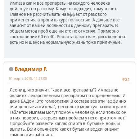
Импаза как и все препараты на каждого человека
действует по разному. Кому то подходит, кому то нет.
Главное не рассчитывать на эффект от разового
применения, а пропить курс полностью. А дальше все
зависит от вашей лояльности к данному препарату. В
общем метод проб еще ни кто не отменял. Примерно
соотношение 60 на 40. Решать только вам, риск конечно
есть но и шанс на нормальную жизнь тоже приличные.
Владимир Р.
01 марта 2015, 11:21:00
#21
Леонид, что значит, "как и все препараты"? Импаза не
является лекарственным препаратом по определению. И
даже БАДом! Это гомеопатия! В составе все эти "аффинно
очищенные антитела", несколько молекул на килограмм..
Таблетки Импазы могут помочь человеку, если только он
в них поверит, а серьёзных проблем у него при этом нет!
Попробуйте развести каплю спирта в бутылке воды и
выпить. Если опьянеете как от бутылки водки -значит
гомеопатия работает.