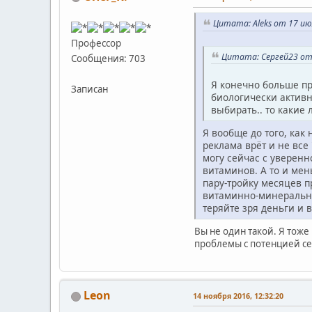
Цитата: Aleks от 17 ию
Профессор
Цитата: Сергей23 от 
Сообщения: 703
Я конечно больше пр
Записан
биологически активны
выбирать.. то какие
Я вообще до того, как
реклама врёт и не все
могу сейчас с уверенн
витаминов. А то и мен
пару-тройку месяцев п
витаминно-минеральны
теряйте зря деньги и 
Вы не один такой. Я тоже
проблемы с потенцией се
Leon
14 ноября 2016, 12:32:20