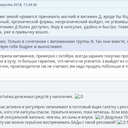
вгуста 2018, 11:24:36
мя зимой нравится принимать магний и витамин Д, вроде бы бод
вный, органической формы, неорганический выйдет, не усвоившис
итамин Д более доступен, беру в капсулах, удобно и быстро. Глав
а, уже в привычку вошло.
ю. Только в сочетании с витаминами группы В. Так они вместе, 
твую себя бодрее и выносливее.
прием витаминов, примерно с октября, всегда заранее покупаю п
о в кучу, то больше гарантии, что ничего не усвоится. а выйдет и
ечно, производители так не считают, им надо продать побольше и 
 отъёма денежных средств у населения.
час активно и регулярно запихивают в почтовый ящик газетку с рекл
х, кого эти капсулы спасли. Уржаться можно, пока читаешь. Если в
й сексуальной жизнью, чем мы, их сыны и внуки.
Дедулька 70 
 Ну как можно серьёзно воспринимать БАДы с такой рекламой?
М