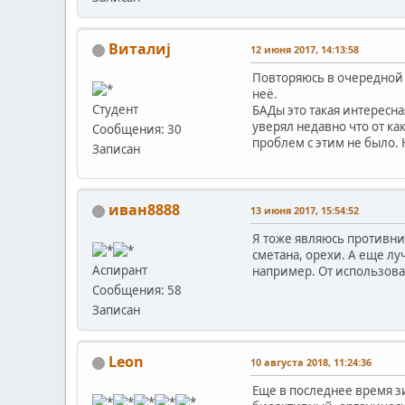
Виталиj
12 июня 2017, 14:13:58
Повторяюсь в очередной р
неё.
Студент
БАДы это такая интересна
уверял недавно что от ка
Сообщения: 30
проблем с этим не было.
Записан
иван8888
13 июня 2017, 15:54:52
Я тоже являюсь противни
сметана, орехи. А еще л
Аспирант
например. От использован
Сообщения: 58
Записан
Leon
10 августа 2018, 11:24:36
Еще в последнее время з