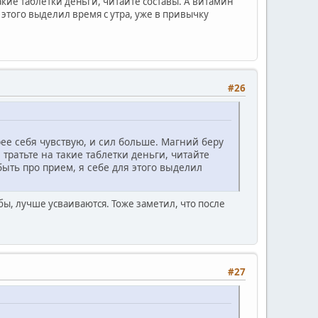
кие таблетки деньги, читайте составы. А витамин
я этого выделил время с утра, уже в привычку
#26
ее себя чувствую, и сил больше. Магний беру
ратьте на такие таблетки деньги, читайте
абыть про прием, я себе для этого выделил
бы, лучше усваиваются. Тоже заметил, что после
#27