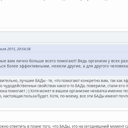
ля 2015, 20:54:38
рые вам лично больше всего помогают! Ведь организм у всех раз
ься более эффективными, нежели другие, а для другого человека 
вительно, лучшие БАДы - те, что помогают конкретно вам, так как э
 чудодейственных свойствах какого-то БАДа, поверили, стали его пр
пока помогает ;-) Хотя может в вашем организме нехватка именно т
о, настоящая польза будет. Хотя, по-моему, все эти БАДы имеют почт
ожно ответить в плане того, что БАДы, это на сегодняшний момент