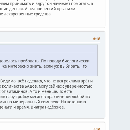
наем принимать и вдруг он начинает помогать, а
рошие деньги. А человеческий организм
ше лекарственные средства.
#18
довелось пробовать..По поводу биологически
е же интересно знать, если уж выбирать.. то
Видимо, всё надеялся, что не вся реклама врёт и
 количества БАДов, могу сейчас с уверенностью
 от витаминов. А то и меньше. То есть
ив пару-тройку месяцев практически любой из
таминно-минеральный комплекс. На потенцию
 деньги и время. Виагра надёжнее.
#19