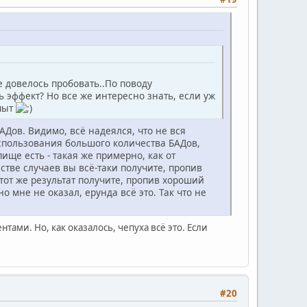
е довелось пробовать..По поводу
ь эффект? Но все же интересно знать, если уж
опыт
АДов. Видимо, всё надеялся, что не вся
использования большого количества БАДов,
ище есть - такая же примерно, как от
тве случаев вы всё-таки получите, пропив
тот же результат получите, пропив хороший
мне не оказал, ерунда всё это. Так что не
ами. Но, как оказалось, чепуха всё это. Если
#20