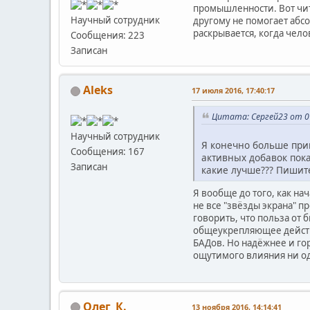
промышленности. Вот чит
Научный сотрудник
другому не помогает абс
раскрывается, когда чело
Сообщения: 223
Записан
Aleks
17 июля 2016, 17:40:17
Цитата: Сергей23 от 01
Научный сотрудник
Я конечно больше прив
Сообщения: 167
активных добавок пока 
Записан
какие лучше??? Пишит
Я вообще до того, как на
не все "звёзды экрана" 
говорить, что польза от 
общеукрепляющее действи
БАДов. Но надёжнее и го
ощутимого влияния ни оди
Олег_К.
13 ноября 2016, 14:14:41