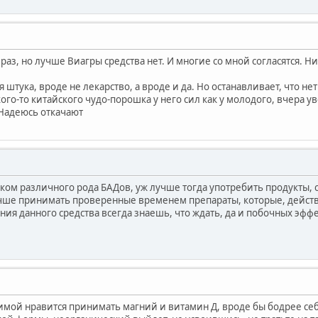
аз, но лучше Виагры средства нет. И многие со мной согласятся. Н
я штука, вроде не лекарство, а вроде и да. Но останавливает, что 
кого-то китайского чудо-порошка у него сил как у молодого, вчера у
 Надеюсь откачают
ком различного рода БАДов, уж лучше тогда употребить продукты
учше принимать проверенные временем препараты, которые, действ
ия данного средства всегда знаешь, что ждать, да и побочных эффе
имой нравится принимать магний и витамин Д, вроде бы бодрее себ