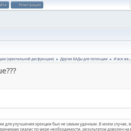
ойти
Регистрация
ции (эректильной дисфукнции)
Другие БАДы для потенции
И все же.
►
►
ше???
и для улучшения эрекции был не самым удачным. В моем случае, всё
 принимаю сиалис по мере необходимости, результатом доволен на в