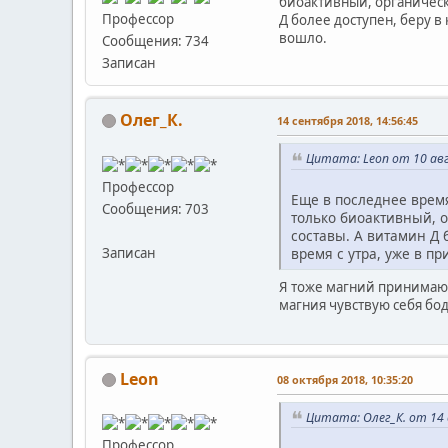
биоактивный, органическ
Профессор
Д более доступен, беру в 
вошло.
Сообщения: 734
Записан
Олег_К.
14 сентября 2018, 14:56:45
Цитата: Leon от 10 авг
Профессор
Еще в последнее врем
Сообщения: 703
только биоактивный, о
составы. А витамин Д б
время с утра, уже в п
Записан
Я тоже магний принимаю. 
магния чувствую себя бо
Leon
08 октября 2018, 10:35:20
Цитата: Олег_К. от 14 
Профессор