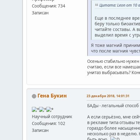
Цитата: Leon от 10 а
Сообщения: 734
Записан
Еще в последнее вре
беру только биоакти
читайте составы. А в
выделил время с утр
Я тоже магний принима
что после магния чувс
Осенью стабильно нужен 
считаю, если все намешан
унитаз выбрасывать? Кон
Гена Букин
23 декабря 2018, 14:01:31
БАДы - легальный способ
Научный сотрудник
А если серьёзно, мне сей
в рекламе типа отзывы те
Сообщения: 102
гораздо более насыщенно
Записан
несколько раз в неделю.
быть ясно.