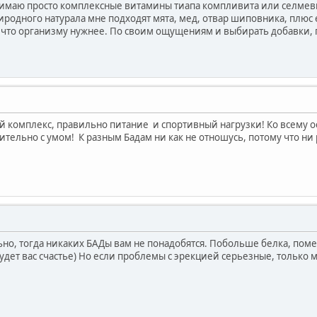
нимаю просто комплексные витамины тиапа компливита или селмеви
риродного натурала мне подходят мята, мед, отвар шиповника, плю
, что организму нужнее. По своим ощущениям и выбирать добавки, 
 комплекс, правильно питание и спортивный нагрузки! Ко всему о
тельно с умом! К разным Бадам ни как не отношусь, потому что ни ра
но, тогда никаких БАДы вам не понадобятся. Побольше белка, пом
будет вас счастье) Но если проблемы с эрекцией серьезные, только