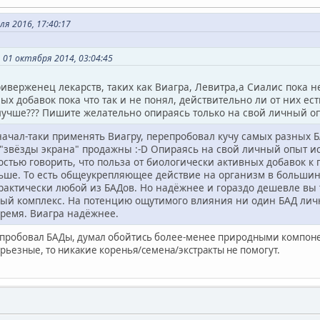
ля 2016, 17:40:17
01 октября 2014, 03:04:45
иверженец лекарств, таких как Виагра, Левитра,а Сиалис пока н
х добавок пока что так и не понял, действительно ли от них ест
 лучше??? Пишите желательно опираясь только на свой личный 
 начал-таки применять Виагру, перепробовал кучу самых разных Б
 "звёзды экрана" продажны :-D Опираясь на свой личный опыт 
остью говорить, что польза от биологически активных добавок к п
ьше. То есть общеукрепляющее действие на организм в большинс
рактически любой из БАДов. Но надёжнее и гораздо дешевле вы 
й комплекс. На потенцию ощутимого влияния ни один БАД лично 
время. Виагра надёжнее.
 пробовал БАДы, думал обойтись более-менее природными компонент
рьезные, то никакие коренья/семена/экстракты не помогут.