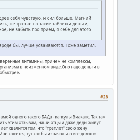
рее себя чувствую, и сил больше. Магний
ь, не тратьте на такие таблетки деньги,
ное, не забыть про прием, я себе для этого
вроде бы, лучше усваиваются. Тоже заметил,
роверенные витамины, причем не комплексы,
з организма в неизменном виде.Оно надо деньги в
побыстрее.
#28
амой одного такого БАДа - капсулы Виакапс. Так там
ерить этим отзывам, наши отцы и даже деды живут
лет хвалится тем, что "треплет" свою жену
не кажется, тут как бы изначально всё должно