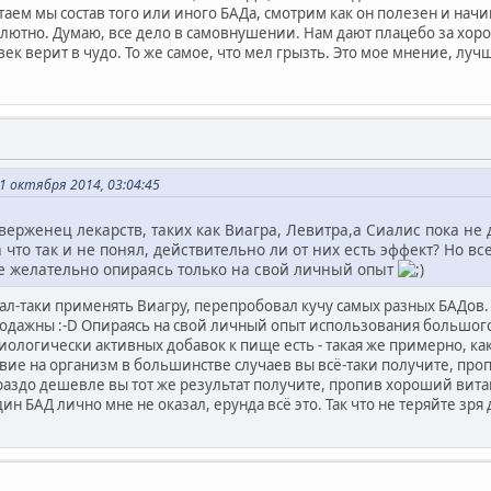
аем мы состав того или иного БАДа, смотрим как он полезен и начи
олютно. Думаю, все дело в самовнушении. Нам дают плацебо за хо
век верит в чудо. То же самое, что мел грызть. Это мое мнение, луч
 октября 2014, 03:04:45
ерженец лекарств, таких как Виагра, Левитра,а Сиалис пока не 
что так и не понял, действительно ли от них есть эффект? Но вс
е желательно опираясь только на свой личный опыт
чал-таки применять Виагру, перепробовал кучу самых разных БАДов. 
продажны :-D Опираясь на свой личный опыт использования большого
биологически активных добавок к пище есть - такая же примерно, как
е на организм в большинстве случаев вы всё-таки получите, проп
раздо дешевле вы тот же результат получите, пропив хороший ви
н БАД лично мне не оказал, ерунда всё это. Так что не теряйте зря