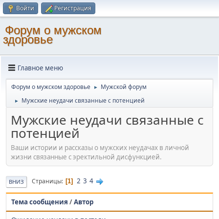
Войти
Регистрация
Форум о мужском
здоровье
Главное меню
Форум о мужском здоровье
Мужской форум
►
Мужские неудачи связанные с потенцией
►
Мужские неудачи связанные с
потенцией
Ваши истории и рассказы о мужских неудачах в личной
жизни связанные с эректильной дисфункцией.
2
3
4
Страницы
1
ВНИЗ
Тема сообщения
/
Автор