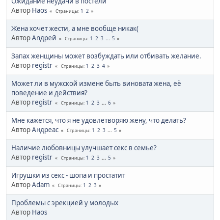
Ожидание неудачи в постели
Автор
Haos
1
2
Страницы
Жена хочет жести, а мне вообще никак(
Автор
Аnдрей
1
2
3
...
5
Страницы
Запах женщины может возбуждать или отбивать желание.
Автор
registr
1
2
3
4
Страницы
Может ли в мужской измене быть виновата жена, её
поведение и действия?
Автор
registr
1
2
3
...
6
Страницы
Мне кажется, что я не удовлетворяю жену, что делать?
Автор
Андреас
1
2
3
...
5
Страницы
Наличие любовницы улучшает секс в семье?
Автор
registr
1
2
3
...
5
Страницы
Игрушки из секс - шопа и простатит
Автор
Adam
1
2
3
Страницы
Проблемы с эрекцией у молодых
Автор
Haos