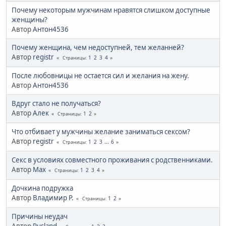
Почему некоторым мужчинам нравятся слишком доступные
женщины?
Автор
Антон4536
Почему женщина, чем недоступней, тем желанней?
Автор
registr
1
2
3
4
Страницы
После любовницы не остается сил и желания на жену.
Автор
Антон4536
Вдруг стало не получаться?
Автор
Алек
1
2
Страницы
Что отбивает у мужчины желание заниматься сексом?
Автор
registr
1
2
3
...
6
Страницы
Секс в условиях совместного проживания с родственниками.
Автор
Max
1
2
3
4
Страницы
Дочкина подружка
Автор
Владимир Р.
1
2
Страницы
Причины неудач
Автор
Rusland