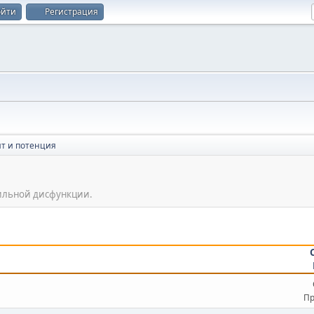
ойти
Регистрация
т и потенция
тильной дисфункции.
Пр