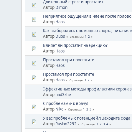
Длительный стресс и простатит
Автор
Dimon
Неприятное ощущения в члене после половог
Автор
Haos
Как вы боролись с помощью спорта, питания и
Автор
Duos
1
2
Страницы
Влияет ли простатит на эрекцию?
Автор
Haos
Простамол при простатите
Автор
Haos
Простамол при простатите
Автор
Haos
1
2
Страницы
Эффективные методы профилактики коронав
Автор
nad3zhe
С проблемами- к врачу!
Автор
Nikc
1
2
3
Страницы
У вас проблемы с потенцией?! Заходите сюда
Автор
Ruslan2292
1
2
3
4
Страницы