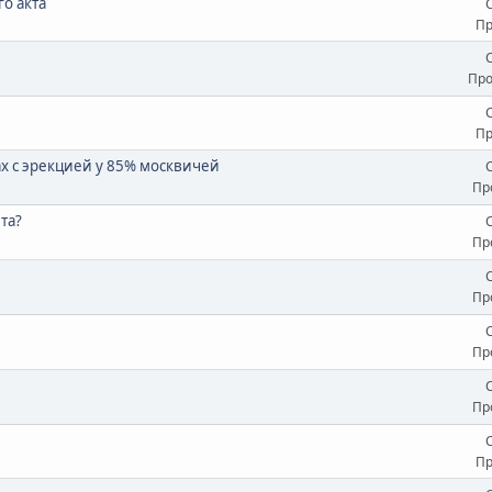
о акта
Пр
Про
Пр
х с эрекцией у 85% москвичей
Пр
та?
Пр
Пр
Пр
Пр
Пр