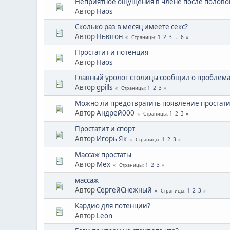
Неприятное ощущения в члене после половог
Автор
Haos
Сколько раз в месяц имеете секс?
Автор
Ньютон
1
2
3
...
6
Страницы
Простатит и потенция
Автор
Haos
Главный уролог столицы сообщил о проблема
Автор
gpills
1
2
3
Страницы
Можно ли предотвратить появление простати
Автор
Андрей000
1
2
3
Страницы
Простатит и спорт
Автор
Игорь Як
1
2
3
Страницы
Массаж простаты
Автор
Мех
1
2
3
Страницы
массаж
Автор
СергейСнежный
1
2
3
Страницы
Кардио для потенции?
Автор
Leon