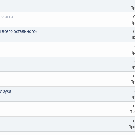
Пр
о акта
Пр
 всего остального?
Пр
Пр
Пр
Пр
ируса
Пр
Пр
Про