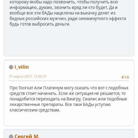
которому якобы надо позвонить, чтобы получить всю
информацию, думаю, звонить вряд ли кто будет. Да и
вообще все эти бАДы нацелены на выкачку денег из
бедных российских мужчин, ради сиюминутного эффекта
будь готов выбросить деньги.
i_vilin
27 марта 2017, 13:30:37
#19
Про Тонгкат Али Платинум могу сказать что вот с подобных
средств стоит начинать. Если же ситуация не решается, то
понадобится переходить на Виагру, Сиалис или подобные
лекарственные препараты. Все таки БАДы уступаю
классическим средствам.
Сергей М.