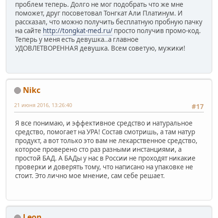
проблем теперь. Долго не мог подобрать что же мне
поможет, друг посоветовал Тонгкат Али Платинум. И
рассказал, что можно получить бесплатную пробную пачку
на сайте
http://tongkat-med.ru/
просто получив промо-код.
Теперь у меня есть девушка..а главное
УДОВЛЕТВОРЕННАЯ девушка. Всем советую, мужики!
Nikc
21 июня 2016, 13:26:40
#17
Я все понимаю, и эффективное средство и натуральное
средство, помогает на УРА! Состав смотришь, а там натур
продукт, а вот только это вам не лекарственное средство,
которое проверено сто раз разными инстанциями, а
простой БАД. А БАДы у нас в России не проходят никакие
проверки и доверять тому, что написано на упаковке не
стоит. Это лично мое мнение, сам себе решает.
Leon