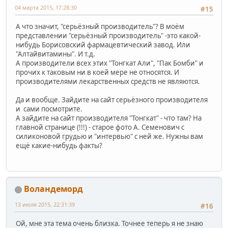
04 марта 2015, 17:28:30
#15
А что значит, "серьёзный производитель"? В моём
представлении "серьёзный производитель" -это какой-
нибудь Борисовский фармацевтический завод. Или
"Алтайвитамины". И т.д.
А производители всех этих "Тонгкат Али", "Пак Бомби" и
прочих к таковым ни в коей мере не относятся. И
производителями лекарственных средств не являются.
Да и вообще. Зайдите на сайт серьёзного производителя
и сами посмотрите.
А зайдите на сайт производителя "Тонгкат" - что там? На
главной странице (!!!) - старое фото А. Семенович с
силиконовой грудью и "интервью" с ней же. Нужны вам
ещё какие-нибудь факты?
Воландеморд
13 июля 2015, 22:31:39
#16
Ой, мне эта тема очень близка. Точнее теперь я не знаю