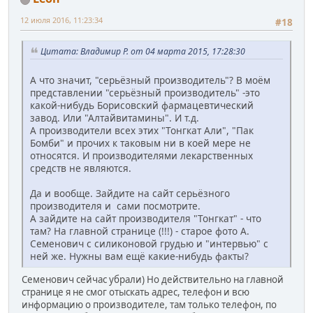
12 июля 2016, 11:23:34
#18
Цитата: Владимир Р. от 04 марта 2015, 17:28:30
А что значит, "серьёзный производитель"? В моём
представлении "серьёзный производитель" -это
какой-нибудь Борисовский фармацевтический
завод. Или "Алтайвитамины". И т.д.
А производители всех этих "Тонгкат Али", "Пак
Бомби" и прочих к таковым ни в коей мере не
относятся. И производителями лекарственных
средств не являются.
Да и вообще. Зайдите на сайт серьёзного
производителя и сами посмотрите.
А зайдите на сайт производителя "Тонгкат" - что
там? На главной странице (!!!) - старое фото А.
Семенович с силиконовой грудью и "интервью" с
ней же. Нужны вам ещё какие-нибудь факты?
Семенович сейчас убрали) Но действительно на главной
странице я не смог отыскать адрес, телефон и всю
информацию о производителе, там только телефон, по