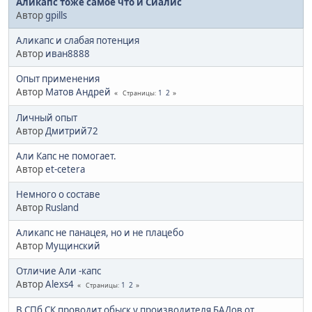
Аликапс тоже самое что и Сиалис
Автор
gpills
Аликапс и слабая потенция
Автор
иван8888
Опыт применения
Автор
Матов Андрей
1
2
Страницы
Личный опыт
Автор
Дмитрий72
Али Капс не помогает.
Автор
et-cetera
Немного о составе
Автор
Rusland
Аликапс не панацея, но и не плацебо
Автор
Мущинский
Отличие Али -капс
Автор
Alexs4
1
2
Страницы
В СПб СК проводит обыск у производителя БАДов от