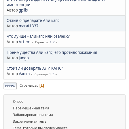
импотенции
Автор
gpills
Отзыв о препарате Али капс
Автор
marat1337
Что лучше - аликапс или сеалекс?
Автор
Artem
1
2
Страницы
Преимущества Али капс, его противопоказания
Автор
Jango
Стоит ли доверять АЛИ КАПС?
Автор
Vadim
1
2
Страницы
Страницы
1
ВВЕРХ
Опрос
Перемещенная тема
Заблокированная тема
Закрепленная тема
Тема, которую вы отслеживаете