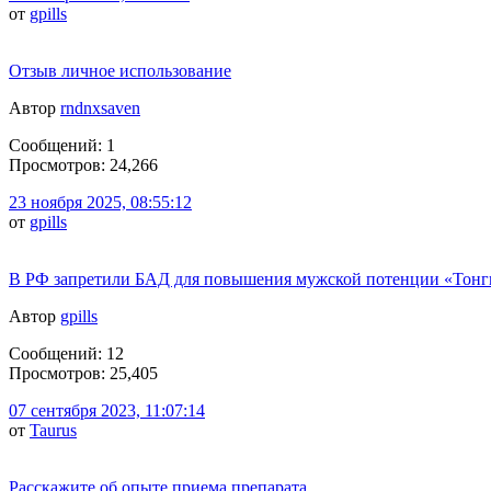
от
gpills
Отзыв личное использование
Автор
rndnxsaven
Сообщений: 1
Просмотров: 24,266
23 ноября 2025, 08:55:12
от
gpills
В РФ запретили БАД для повышения мужской потенции «Тонг
Автор
gpills
Сообщений: 12
Просмотров: 25,405
07 сентября 2023, 11:07:14
от
Taurus
Расскажите об опыте приема препарата