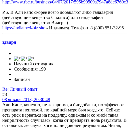
http://www.rbc.ru/business/04/07/2017/595b99509a7947a8dc6769c3
P.S. В Али капс скорее всего добавляют либо тадалафил
(действующие вещество Сиалиса) или силденафил
(действующие вещество Виагры)
https://indiamed-biz.site
- Индиямед. Телефон 8 (800) 551-32-95
эдвард
Научный сотрудник
Сообщения: 190
Записан
Re: Личный опыт
#3
08 января 2018, 20:30:48
Али Капс, конечно, не лекарство, а биодобавка, но эффект от
препарата неплохой, по крайней мере был когда-то. Сейчас
есть риск нарваться на подделку, однажды и со мной такая
неприятность случилась, когда от препарата ноль результата. В
остальных же случаях я вполне доволен результатом. Читал,