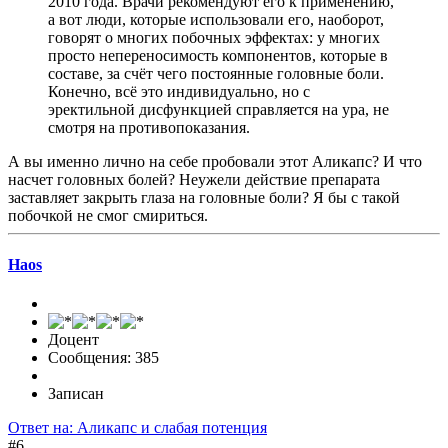
2010 года. Врачи рекомендуют его к применению,
а вот люди, которые использовали его, наоборот,
говорят о многих побочных эффектах: у многих
просто непереносимость компонентов, которые в
составе, за счёт чего постоянные головные боли.
Конечно, всё это индивидуально, но с
эректильной дисфункцией справляется на ура, не
смотря на противопоказания.
А вы именно лично на себе пробовали этот Аликапс? И что
насчет головных болей? Неужели действие препарата
заставляет закрыть глаза на головные боли? Я бы с такой
побочкой не смог смириться.
Haos
Доцент
Сообщения: 385
Записан
Ответ на: Аликапс и слабая потенция
#6