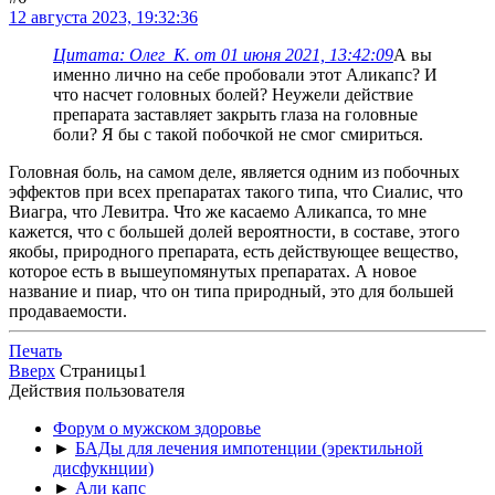
12 августа 2023, 19:32:36
Цитата: Олег_К. от 01 июня 2021, 13:42:09
А вы
именно лично на себе пробовали этот Аликапс? И
что насчет головных болей? Неужели действие
препарата заставляет закрыть глаза на головные
боли? Я бы с такой побочкой не смог смириться.
Головная боль, на самом деле, является одним из побочных
эффектов при всех препаратах такого типа, что Сиалис, что
Виагра, что Левитра. Что же касаемо Аликапса, то мне
кажется, что с большей долей вероятности, в составе, этого
якобы, природного препарата, есть действующее вещество,
которое есть в вышеупомянутых препаратах. А новое
название и пиар, что он типа природный, это для большей
продаваемости.
Печать
Вверх
Страницы
1
Действия пользователя
Форум о мужском здоровье
►
БАДы для лечения импотенции (эректильной
дисфукнции)
►
Али капс