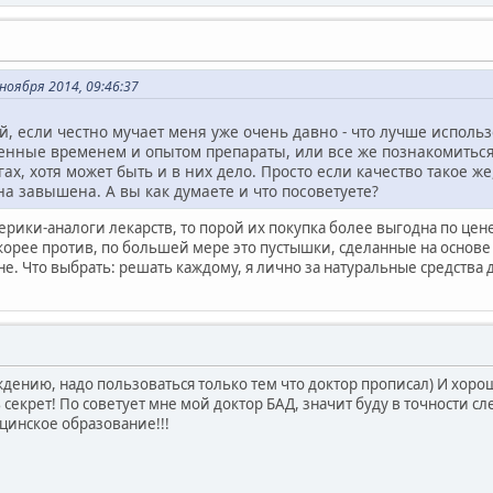
оября 2014, 09:46:37
й, если честно мучает меня уже очень давно - что лучше испол
енные временем и опытом препараты, или все же познакомиться
ах, хотя может быть и в них дело. Просто если качество такое же
на завышена. А вы как думаете и что посоветуете?
рики-аналоги лекарств, то порой их покупка более выгодна по цене
 скорее против, по большей мере это пустышки, сделанные на основ
е. Что выбрать: решать каждому, я лично за натуральные средства 
дению, надо пользоваться только тем что доктор прописал) И хоро
 секрет! По советует мне мой доктор БАД, значит буду в точности 
инское образование!!!