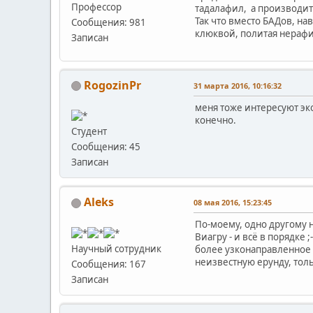
Профессор
тадалафил, а производит
Так что вместо БАДов, на
Сообщения: 981
клюквой, политая нерафи
Записан
RogozinPr
31 марта 2016, 10:16:32
меня тоже интересуют эк
конечно.
Студент
Сообщения: 45
Записан
Aleks
08 мая 2016, 15:23:45
По-моему, одно другому н
Виагру - и всё в порядке
Научный сотрудник
более узконаправленное д
неизвестную ерунду, тол
Сообщения: 167
Записан