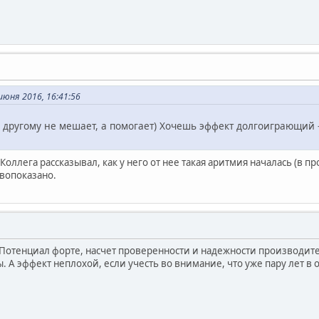
июня 2016, 16:41:56
о другому не мешает, а помогает) Хочешь эффект долгоиграющий 
 Коллега рассказывал, как у него от нее такая аритмия началась (в про
ивопоказано.
Потенциал форте, насчет проверенности и надежности производител
 А эффект неплохой, если учесть во внимание, что уже пару лет в о