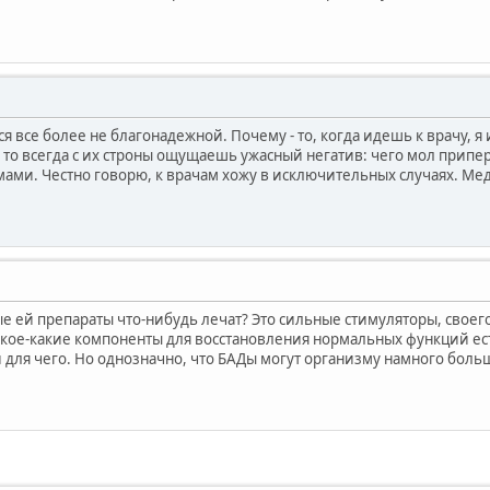
я все более не благонадежной. Почему - то, когда идешь к врачу, 
е, то всегда с их строны ощущаешь ужасный негатив: чего мол припе
ами. Честно говорю, к врачам хожу в исключительных случаях. Ме
ые ей препараты что-нибудь лечат? Это сильные стимуляторы, свое
х кое-какие компоненты для восстановления нормальных функций есть
 и для чего. Но однозначно, что БАДы могут организму намного бол