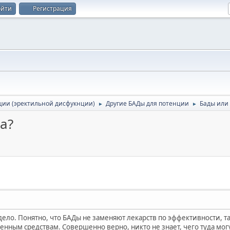
ойти
Регистрация
ции (эректильной дисфукнции)
Другие БАДы для потенции
Бады или
►
►
а?
и дело. Понятно, что БАДы не заменяют лекарств по эффективности, т
енным средствам. Совершенно верно, никто не знает, чего туда могу