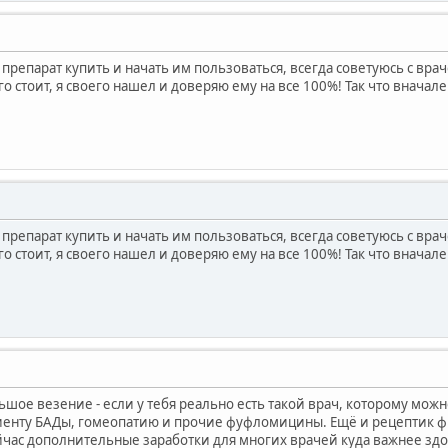
препарат купить и начать им пользоваться, всегда советуюсь с вра
го стоит, я своего нашел и доверяю ему на все 100%! Так что вначале
препарат купить и начать им пользоваться, всегда советуюсь с вра
го стоит, я своего нашел и доверяю ему на все 100%! Так что вначале
ольшое везение - если у тебя реально есть такой врач, которому мож
енту БАДы, гомеопатию и прочие фуфломицины. Ещё и рецептик фи
йчас дополнительные заработки для многих врачей куда важнее здо