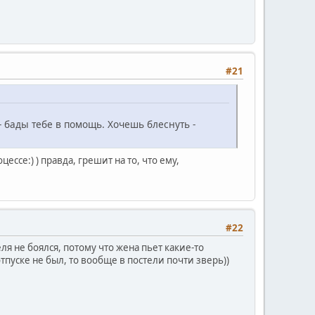
#21
- бады тебе в помощь. Хочешь блеснуть -
цессе:) ) правда, грешит на то, что ему,
#22
я не боялся, потому что жена пьет какие-то
тпуске не был, то вообще в постели почти зверь))