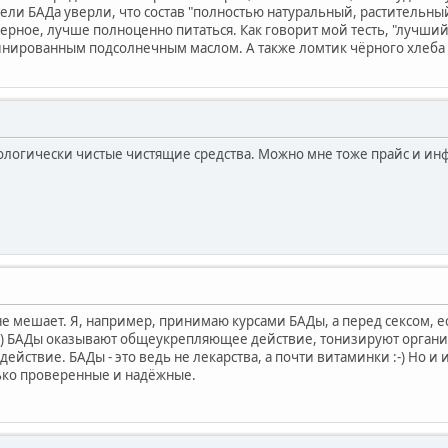
ели БАДа уверли, что состав "полностью натуральный, растительный
верное, лучше полноценно питаться. Как говорит мой тесть, "лучший 
нированным подсолнечным маслом. А также ломтик чёрного хлеба 
ологически чистые чистящие средства. Можно мне тоже прайс и ин
е мешает. Я, например, принимаю курсами БАДы, а перед сексом, ес
 ;-) БАДы оказывают общеукрепляющее действие, тонизируют организ
ействие. БАДы - это ведь не лекарства, а почти витаминки :-) Но и 
ько проверенные и надёжные.