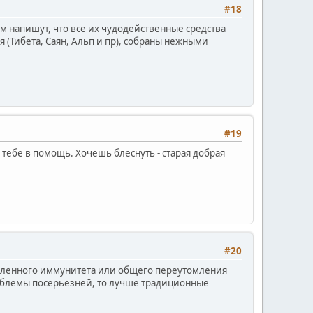
#18
там напишут, что все их чудодейственные средства
(Тибета, Саян, Альп и пр), собраны нежными
#19
 тебе в помощь. Хочешь блеснуть - старая добрая
#20
абленного иммунитета или общего переутомления
проблемы посерьезней, то лучше традиционные