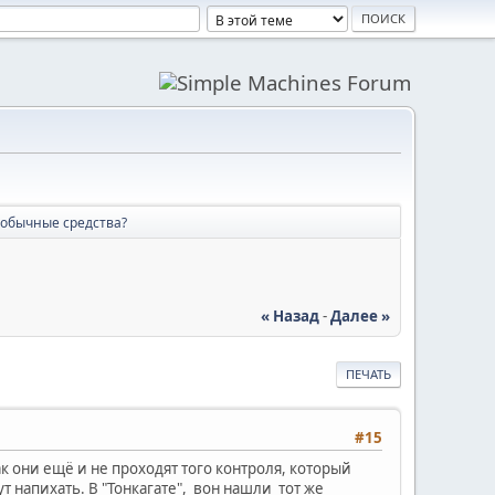
 обычные средства?
« Назад
-
Далее »
ПЕЧАТЬ
#15
ак они ещё и не проходят того контроля, который
т напихать. В "Тонкагате", вон нашли тот же