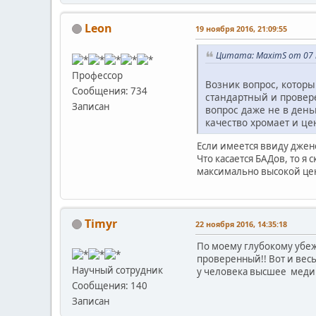
Leon
19 ноября 2016, 21:09:55
Цитата: MaximS от 07 н
Профессор
Возник вопрос, которы
Сообщения: 734
стандартный и провер
Записан
вопрос даже не в деньг
качество хромает и це
Если имеется ввиду джене
Что касается БАДов, то я
максимально высокой цен
Timyr
22 ноября 2016, 14:35:18
По моему глубокому убеж
проверенный!! Вот и весь
Научный сотрудник
у человека высшее медиц
Сообщения: 140
Записан