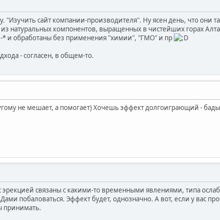
огу. "Изучить сайт компании-производителя". Ну ясен день, что они 
из натуральных компонентов, выращенных в чистейших горах Алтая 
и обработаны без применения "химии", "ГМО" и пр
дхода - согласен, в общем-то.
ругому не мешает, а помогает) Хочешь эффект долгоиграющий - бады
с эрекцией связаны с какими-то временными явлениями, типа осл
АДами побаловаться. Эффект будет, однозначно. А вот, если у вас 
ы принимать.