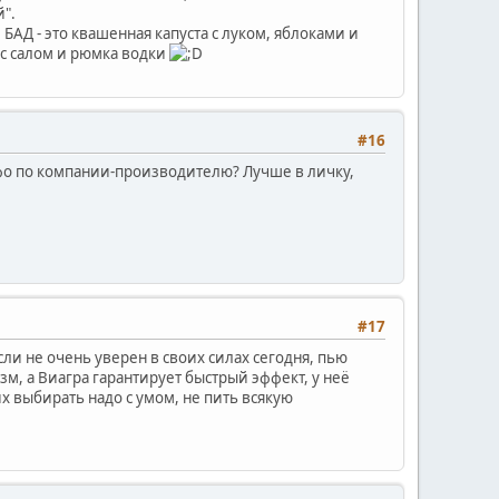
".
БАД - это квашенная капуста с луком, яблоками и
с салом и рюмка водки
#16
фо по компании-производителю? Лучше в личку,
#17
ли не очень уверен в своих силах сегодня, пью
м, а Виагра гарантирует быстрый эффект, у неё
их выбирать надо с умом, не пить всякую