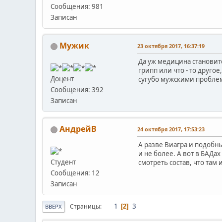
Сообщения: 981
Записан
Мужик
23 октября 2017, 16:37:19
Да уж медицина становитс
грипп или что - то друго
Доцент
сугубо мужскими проблем
Сообщения: 392
Записан
АндрейВ
24 октября 2017, 17:53:23
А разве Виагра и подобн
и не более. А вот в БАДа
Студент
смотреть состав, что там
Сообщения: 12
Записан
1
3
Страницы
2
ВВЕРХ