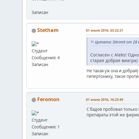
Записан
Stetham
01 июля 2016, 03:22:21
Цитата: Ditrimit от 28 
Студент
Согласен с Aleks! Одн
Сообщения: 4
старая добрая виагра)
Записан
Не такая уж она и добрая)
гипертонику, такое прот
Feromon
01 июля 2016, 16:23:49
С бадов пробовал только 
препараты этой же фирмы.
Студент
Сообщения: 1
Записан