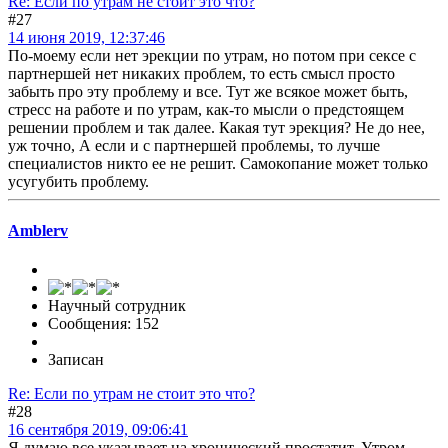
Re: Если по утрам не стоит это что?
#27
14 июня 2019, 12:37:46
По-моему если нет эрекции по утрам, но потом при сексе с
партнершей нет никаких проблем, то есть смысл просто
забыть про эту проблему и все. Тут же всякое может быть,
стресс на работе и по утрам, как-то мысли о предстоящем
решении проблем и так далее. Какая тут эрекция? Не до нее,
уж точно, А если и с партнершей проблемы, то лучше
специалистов никто ее не решит. Самокопание может только
усугубить проблему.
Amblerv
Научный сотрудник
Сообщения: 152
Записан
Re: Если по утрам не стоит это что?
#28
16 сентября 2019, 09:06:41
Я думаю все указывает на хронический простатит. Утром