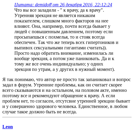
Цитата: demidoff от 26 декабря 2016, 22:12:24
Что вы все заладили - " к врачу, да к врачу".
Утренняя эрекция не является никаким
показателем, слишком много факторов на нее
влияют. Она, например, почти всегда бывает у
людей с повышенным давлением, поэтому если
просыпаешься с похмелья, то и стояк всегда
обеспечен. Так что же теперь всех гипертоников и
выпивох сексуальными гигантами считать)).
Просто надо обратить внимание, изменилась ли
вообще эрекция, а потом уже паниковать. Да и к
тому же все очень индивидуально; у одних
эрекция по утрам, а у других в нужный момент).
Я так понимаю, что автор не просто так запаниковал и вопрос
задал в форум. Утренние проблемы, как он считает скорее
всего сказываются и на остальном, на половом акте, именно
поэтому все и рекомендуют обращение к врачу. А если
проблем нет, то согласен, отсутсвие утренней эрекции бывает
и у совершенно здорового человека. Единственное, в любом
случае такое должно быть не всегда.
Leon