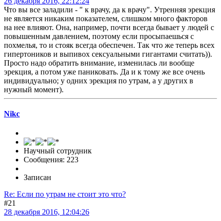
26 декабря 2016, 22:12:24
Что вы все заладили - " к врачу, да к врачу". Утренняя эрекция
не является никаким показателем, слишком много факторов
на нее влияют. Она, например, почти всегда бывает у людей с
повышенным давлением, поэтому если просыпаешься с
похмелья, то и стояк всегда обеспечен. Так что же теперь всех
гипертоников и выпивох сексуальными гигантами считать)).
Просто надо обратить внимание, изменилась ли вообще
эрекция, а потом уже паниковать. Да и к тому же все очень
индивидуально; у одних эрекция по утрам, а у других в
нужный момент).
Nikc
Научный сотрудник
Сообщения: 223
Записан
Re: Если по утрам не стоит это что?
#21
28 декабря 2016, 12:04:26