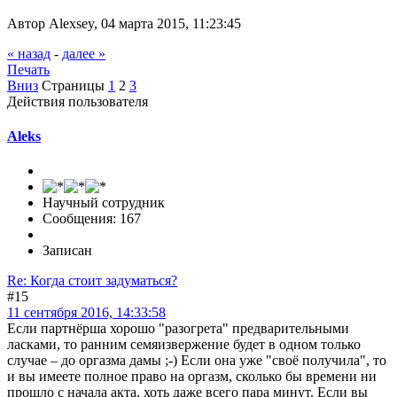
Автор Alexsey, 04 марта 2015, 11:23:45
« назад
-
далее »
Печать
Вниз
Страницы
1
2
3
Действия пользователя
Aleks
Научный сотрудник
Сообщения: 167
Записан
Re: Когда стоит задуматься?
#15
11 сентября 2016, 14:33:58
Если партнёрша хорошо "разогрета" предварительными
ласками, то ранним семяизвержение будет в одном только
случае – до оргазма дамы ;-) Если она уже "своё получила", то
и вы имеете полное право на оргазм, сколько бы времени ни
прошло с начала акта, хоть даже всего пара минут. Если вы