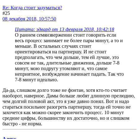
Re: Когда стоит задуматься?
#25
08 декабря 2018, 10:57:50
Цитата: эдвард от 13 февраля 2018, 10:42:18
О раннем семяизвержении стоит говорить если
весь процесс занимает не более пары минут, а то и
меньше. В остальных случаях стоит
ориентироваться на партнершу. И не стоит
предполагать, что чем дольше, тем ей лучше, это
совсем не так, длительные движения, дольше 7-8
минут, мою подругу утомляют и, что самое
неприятное, возбуждение начинает падать. Так что
7-8 минут идеально.
Да-да, слишком долго тоже не фонтан, хотя кто-то считает
наоборот, наверное. Дамы больше любят длинную прелюдию,
чем долгий половой акт, это я уже давно понял. Вот и надо
стараться посильнее разогреть партнершу, тогда ей точно не
захочется как можно скорее закончить процесс. 10 минут
средние цифры, большинству их достаточно, но и слишком
быстро - не норма.
Алекс_