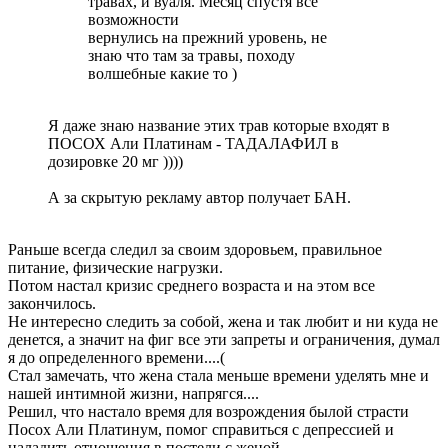
травах, и вуаля. Месяц спустя все
возможности
вернулись на прежний уровень, не
знаю что там за травы, походу
волшебные какие то )
Я даже знаю название этих трав которые входят в
ПОСОХ Али Платинам - ТАДАЛАФИЛ в
дозировке 20 мг ))))
А за скрытую рекламу автор получает БАН.
Раньше всегда следил за своим здоровьем, правильное
питание, физические нагрузки.
Потом настал кризис среднего возраста и на этом все
закончилось.
Не интересно следить за собой, жена и так любит и ни куда не
денется, а значит на фиг все эти запреты и ограничения, думал
я до определенного времени....(
Стал замечать, что жена стала меньше времени уделять мне и
нашей интимной жизни, напрягся....
Решил, что настало время для возрождения былой страсти
Посох Али Платинум, помог справиться с депрессией и
наладить отношения в постели с женой.