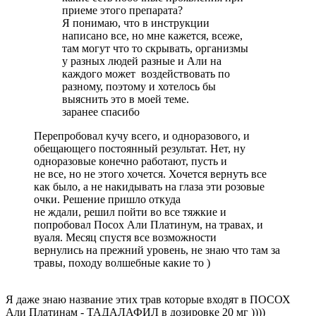
приеме этого препарата?
Я понимаю, что в инструкции
написано все, но мне кажется, всеже,
там могут что то скрывать, организмы
у разных людей разные и Али на
каждого может воздействовать по
разному, поэтому и хотелось бы
выяснить это в моей теме.
заранее спасибо
Перепробовал кучу всего, и одноразового, и
обещающего постоянный результат. Нет, ну
одноразовые конечно работают, пусть и
не все, но не этого хочется. Хочется вернуть все
как было, а не накидывать на глаза эти розовые
очки. Решение пришло откуда
не ждали, решил пойти во все тяжкие и
попробовал Посох Али Платинум, на травах, и
вуаля. Месяц спустя все возможности
вернулись на прежний уровень, не знаю что там за
травы, походу волшебные какие то )
Я даже знаю название этих трав которые входят в ПОСОХ
Али Платинам - ТАДАЛАФИЛ в дозировке 20 мг ))))