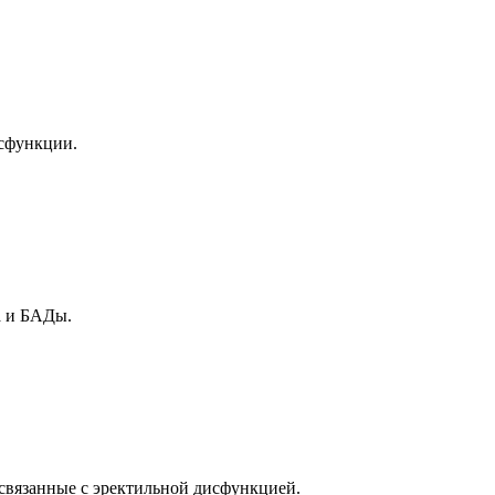
исфункции.
а и БАДы.
связанные с эректильной дисфункцией.