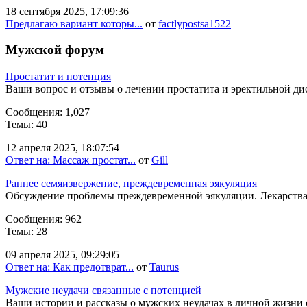
18 сентября 2025, 17:09:36
Предлагаю вариант которы...
от
factlypostsa1522
Мужской форум
Простатит и потенция
Ваши вопрос и отзывы о лечении простатита и эректильной д
Сообщения: 1,027
Темы: 40
12 апреля 2025, 18:07:54
Ответ на: Массаж простат...
от
Gill
Раннее семяизвержение, преждевременная эякуляция
Обсуждение проблемы преждевременной эякуляции. Лекарств
Сообщения: 962
Темы: 28
09 апреля 2025, 09:29:05
Ответ на: Как предотврат...
от
Taurus
Мужские неудачи связанные с потенцией
Ваши истории и рассказы о мужских неудачах в личной жизни 