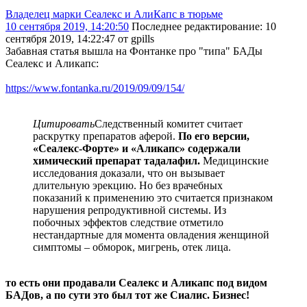
Владелец марки Сеалекс и АлиКапс в тюрьме
10 сентября 2019, 14:20:50
Последнее редактирование
: 10
сентября 2019, 14:22:47 от gpills
Забавная статья вышла на Фонтанке про "типа" БАДы
Сеалекс и Аликапс:
https://www.fontanka.ru/2019/09/09/154/
Цитировать
Следственный комитет считает
раскрутку препаратов аферой.
По его версии,
«Сеалекс-Форте» и «Аликапс» содержали
химический препарат тадалафил.
Медицинские
исследования доказали, что он вызывает
длительную эрекцию. Но без врачебных
показаний к применению это считается признаком
нарушения репродуктивной системы. Из
побочных эффектов следствие отметило
нестандартные для момента овладения женщиной
симптомы – обморок, мигрень, отек лица.
то есть они продавали Сеалекс и Аликапс под видом
БАДов, а по сути это был тот же Сиалис. Бизнес!