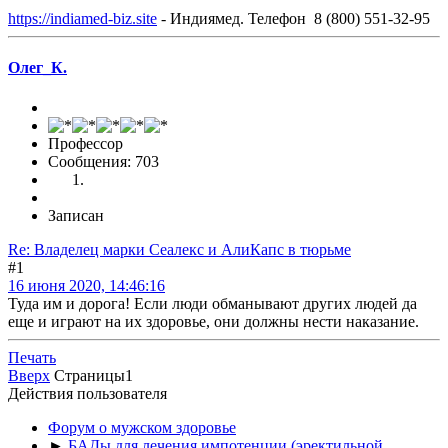
https://indiamed-biz.site
- Индиямед. Телефон 8 (800) 551-32-95
Олег_К.
Профессор
Сообщения: 703
Записан
Re: Владелец марки Сеалекс и АлиКапс в тюрьме
#1
16 июня 2020, 14:46:16
Туда им и дорога! Если люди обманывают других людей да
еще и играют на их здоровье, они должны нести наказание.
Печать
Вверх
Страницы
1
Действия пользователя
Форум о мужском здоровье
►
БАДы для лечения импотенции (эректильной