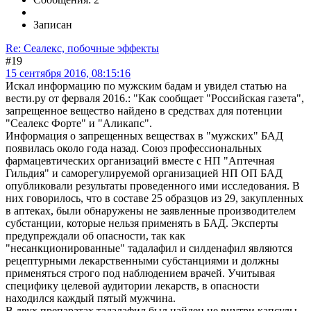
Записан
Re: Сеалекс, побочные эффекты
#19
15 сентября 2016, 08:15:16
Искал информацию по мужским бадам и увидел статью на
вести.ру от ферваля 2016.: "Как сообщает "Российская газета",
запрещенное вещество найдено в средствах для потенции
"Сеалекс Форте" и "Аликапс".
Информация о запрещенных веществах в "мужских" БАД
появилась около года назад. Союз профессиональных
фармацевтических организаций вместе с НП "Аптечная
Гильдия" и саморегулируемой организацией НП ОП БАД
опубликовали результаты проведенного ими исследования. В
них говорилось, что в составе 25 образцов из 29, закупленных
в аптеках, были обнаружены не заявленные производителем
субстанции, которые нельзя применять в БАД. Эксперты
предупреждали об опасности, так как
"несанкционированные" тадалафил и силденафил являются
рецептурными лекарственными субстанциями и должны
применяться строго под наблюдением врачей. Учитывая
специфику целевой аудитории лекарств, в опасности
находился каждый пятый мужчина.
В двух препаратах тадалафил был найден не внутри капсулы,