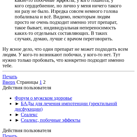
какие-то побочные эффекты, у кого тошнота, у
кого сердцебиение, но лично у меня ничего такого
ни разу не было. Изредка совсем немного голова
побаливала и всё. Видимо, некоторым людям
просто не очень подходит именно этот препарат,
такое бывает, индивидуальная непереносимость
каких-то отдельных составляющих. В таких
случаях, думаю, лучше с врачом переговорить.
Ну ясное дело, что один препарат не может подходить всем
людям. У кого-то возникают побочки, у кого-то нет. Тут
нужно только пробовать, что конкретно подходит именно
тебе.
Печать
Вверх
Страницы
1
2
Действия пользователя
Форум о мужском здоровье
►
БАДы для лечения импотенции (эректильной
дисфукнции)
►
Сеалекс
►
Сеалекс, побочные эффекты
Действия пользователя
Печать