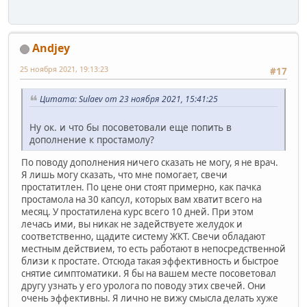
Andjey
25 ноября 2021, 19:13:23
#17
Цитата: Sulaev от 23 ноября 2021, 15:41:25
Ну ок. и что бы посоветовали еще попить в
дополнение к простамолу?
По поводу дополнения ничего сказать не могу, я не врач.
Я лишь могу сказать, что мне помогает, свечи
простатитлен. По цене они стоят примерно, как пачка
простамола на 30 капсул, которых вам хватит всего на
месяц. У простатилена курс всего 10 дней. При этом
лечась ими, вы никак не задействуете желудок и
соответственно, щадите систему ЖКТ. Свечи обладают
местным действием, то есть работают в непосредственной
близи к простате. Отсюда такая эффективность и быстрое
снятие симптоматики. Я бы на вашем месте посоветовал
другу узнать у его уролога по поводу этих свечей. Они
очень эффективны. Я лично не вижу смысла делать хуже