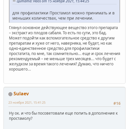
Цитата: Haos от 15 ноября 2021, 15:44:25
для профилактики Простамол можно принимать и в
меньших количествах, чем при лечении.
Глянул основное действующее вещество этого препарата
– экстракт из плодов сабаля. То есть по сути, это бад.
Может подойти как вспомогательное средство к другим
препаратам и хуже от него, наверняка, не будет, но как
одно-единственное средство для профилактики
простатита, по мне, так сомнительно... еще и срок лечения
рекомендуемый – не меньше трех месяцев... что будет с
желудком за время такого лечения? Думаю, что ничего
хорошего...
Sulaev
23 ноября 2021, 15:41:25
#16
Ну ок. и что бы посоветовали еще попить в дополнение к
простамолу?