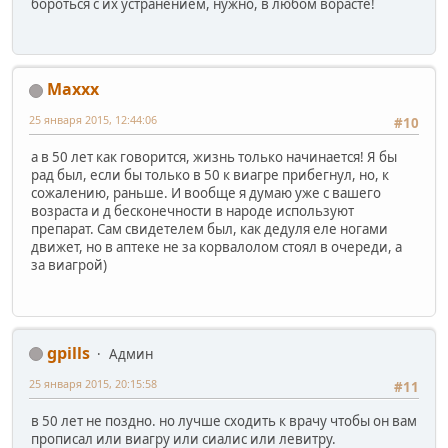
бороться с их устранением, нужно, в любом ворасте!
Maxxx
25 января 2015, 12:44:06
#10
а в 50 лет как говорится, жизнь только начинается! Я бы
рад был, если бы только в 50 к виагре прибегнул, но, к
сожалению, раньше. И вообще я думаю уже с вашего
возраста и д бесконечности в народе используют
препарат. Сам свидетелем был, как дедуля еле ногами
движет, но в аптеке не за корвалолом стоял в очереди, а
за виагрой)
gpills
Админ
25 января 2015, 20:15:58
#11
в 50 лет не поздно. но лучше сходить к врачу чтобы он вам
прописал или виагру или сиалис или левитру.