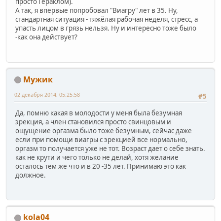
просто Гераклом).
А так, я впервые попробовал "Виагру" лет в 35. Ну,
стандартная ситуация - тяжёлая рабочая неделя, стресс, а
упасть лицом в грязь нельзя. Ну и интересно тоже было
-как она действует?
Мужик
02 декабря 2014, 05:25:58
#5
Да, помню какая в молодости у меня была безумная
эрекция, а член становился просто свинцовым и
ощущение оргазма было тоже безумным, сейчас даже
если при помощи виагры с эрекцией все нормально,
оргазм то получается уже не тот. Возраст дает о себе знать.
как не крути и чего только не делай, хотя желание
осталось тем же что и в 20 -35 лет. Принимаю это как
должное.
kola04