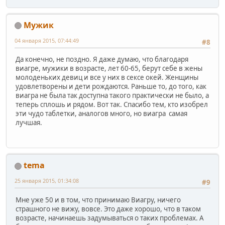
Мужик
04 января 2015, 07:44:49
#8
Да конечно, не поздно. Я даже думаю, что благодаря
виагре, мужики в возрасте, лет 60-65, берут себе в жены
молоденьких девиц и все у них в сексе окей. Женщины
удовлетворены и дети рождаются. Раньше то, до того, как
виагра не была так доступна такого практически не было, а
теперь сплошь и рядом. Вот так. Спасибо тем, кто изобрел
эти чудо таблетки, аналогов много, но виагра самая
лучшая.
tema
25 января 2015, 01:34:08
#9
Мне уже 50 и в том, что принимаю Виагру, ничего
страшного не вижу, вовсе. Это даже хорошо, что в таком
возрасте, начинаешь задумываться о таких проблемах. А