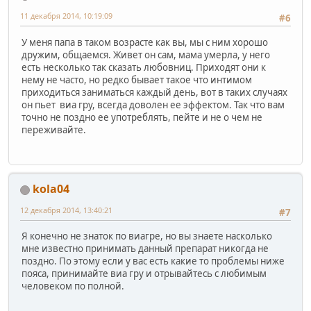
11 декабря 2014, 10:19:09
#6
У меня папа в таком возрасте как вы, мы с ним хорошо
дружим, общаемся. Живет он сам, мама умерла, у него
есть несколько так сказать любовниц. Приходят они к
нему не часто, но редко бывает такое что интимом
приходиться заниматься каждый день, вот в таких случаях
он пьет виа гру, всегда доволен ее эффектом. Так что вам
точно не поздно ее употреблять, пейте и не о чем не
переживайте.
kola04
12 декабря 2014, 13:40:21
#7
Я конечно не знаток по виагре, но вы знаете насколько
мне известно принимать данный препарат никогда не
поздно. По этому если у вас есть какие то проблемы ниже
пояса, принимайте виа гру и отрывайтесь с любимым
человеком по полной.