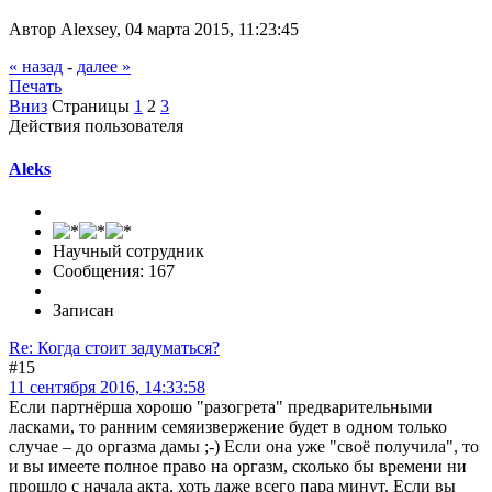
Автор Alexsey, 04 марта 2015, 11:23:45
« назад
-
далее »
Печать
Вниз
Страницы
1
2
3
Действия пользователя
Aleks
Научный сотрудник
Сообщения: 167
Записан
Re: Когда стоит задуматься?
#15
11 сентября 2016, 14:33:58
Если партнёрша хорошо "разогрета" предварительными
ласками, то ранним семяизвержение будет в одном только
случае – до оргазма дамы ;-) Если она уже "своё получила", то
и вы имеете полное право на оргазм, сколько бы времени ни
прошло с начала акта, хоть даже всего пара минут. Если вы