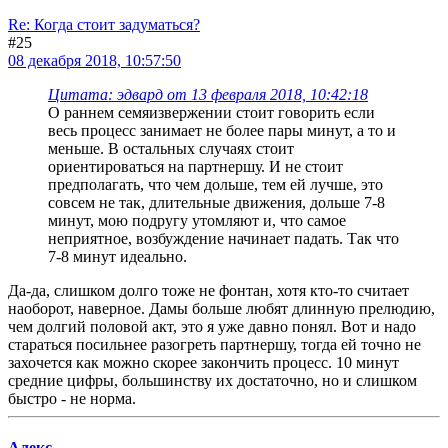
Re: Когда стоит задуматься?
#25
08 декабря 2018, 10:57:50
Цитата: эдвард от 13 февраля 2018, 10:42:18
О раннем семяизвержении стоит говорить если
весь процесс занимает не более пары минут, а то и
меньше. В остальных случаях стоит
ориентироваться на партнершу. И не стоит
предполагать, что чем дольше, тем ей лучше, это
совсем не так, длительные движения, дольше 7-8
минут, мою подругу утомляют и, что самое
неприятное, возбуждение начинает падать. Так что
7-8 минут идеально.
Да-да, слишком долго тоже не фонтан, хотя кто-то считает
наоборот, наверное. Дамы больше любят длинную прелюдию,
чем долгий половой акт, это я уже давно понял. Вот и надо
стараться посильнее разогреть партнершу, тогда ей точно не
захочется как можно скорее закончить процесс. 10 минут
средние цифры, большинству их достаточно, но и слишком
быстро - не норма.
Алекс_