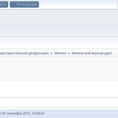
ойти
Регистрация
ции (эректильной дисфукнции)
Импаза
Импаза мой верный друг)
►
►
 01 сентября 2015, 15:40:54