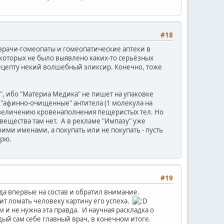
#18
и врачи-гомеопаты и гомеопатические аптеки в
которых не было выявлено каких-то серьёзных
о рецепту некий волшебный эликсир. Конечно, тоже
я", ибо "Материа Медика" не пишет на упаковке
о "афинно-очищенные" антитела (1 молекула на
т увеличению кровенаполнения пещеристых тел. Но
вещества там нет. А в рекламе "Импазу" уже
оими именами, а покупать или не покупать - пусть
орю.
#19
гда впервые на состав и обратил внимание.
оит ломать человеку картину его успеха.
м и не нужна эта правда. И научная раскладка о
ждый сам себе главный врач, в конечном итоге.