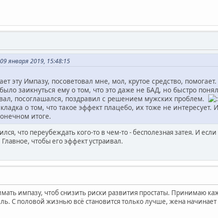
09 января 2019, 15:48:15
ет эту Импазу, посоветовал мне, мол, крутое средство, помогает.
ыло заикнуться ему о том, что это даже не БАД, но быстро понял
ал, посоглашался, поздравил с решением мужских проблем.
кладка о том, что такое эффект плацебо, их тоже не интересует.
конечном итоге.
дился, что переубеждать кого-то в чем-то - бесполезная затея. И есл
. Главное, чтобы его эффект устраивал.
мать импазу, чтоб снизить риски развития простаты. Принимаю ка
ель. С половой жизнью всё становится только лучше, жена начинает п