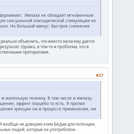
поддерживает. Импаза не обладает мгновенным
для сексуальной эпизодической стимуляции ее
ально. Но большой минус: быстрое снижение
 реально объяснить, что вместо мела ему дается
езультат. Однако, в том-то и проблема, что в
арственными препаратами.
#27
 и маленькую тележку. В том числе и импазу.
шение, эффект плацебо то есть. Я пропил
лучшения эрекции ни в процессе применения, ни
? Я вообще не доверяю этим БАДам для потенции,
льных людей, которые ее употребляли.