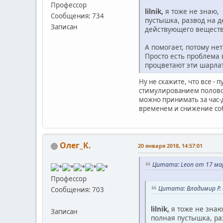
Профессор
lilnik,
я тоже не знаю, 
Сообщения: 734
пустышка, развод на д
Записан
действующего вещества
А помогает, потому не
Просто есть проблема 
процветают эти шарлат
Ну не скажите, что все -
стимулированием половой
можно принимать за час-
временем и снижение со
Олег_К.
20 января 2018, 14:57:01
Цитата: Leon от 17 мар
Профессор
Цитата: Владимир Р. 
Сообщения: 703
lilnik,
я тоже не знаю
Записан
полная пустышка, ра