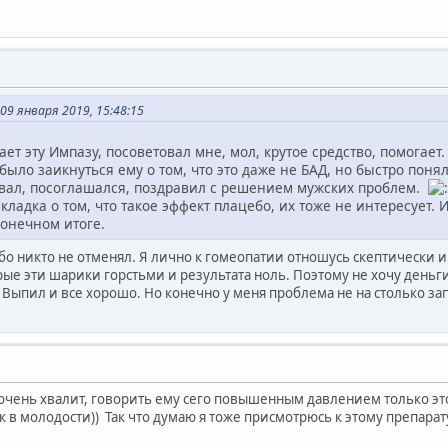
09 января 2019, 15:48:15
ет эту Импазу, посоветовал мне, мол, крутое средство, помогает.
ыло заикнуться ему о том, что это даже не БАД, но быстро понял
ал, посоглашался, поздравил с решением мужских проблем.
кладка о том, что такое эффект плацебо, их тоже не интересует.
конечном итоге.
о никто не отменял. Я лично к гомеопатии отношусь скептически и
ые эти шарики горстьми и результата ноль. Поэтому не хочу деньги
 Выпил и все хорошо. Но конечно у меня проблема не на столько за
 очень хвалит, говорить ему сего повышенным давлением только эт
 в молодости)) Так что думаю я тоже присмотрюсь к этому препарат