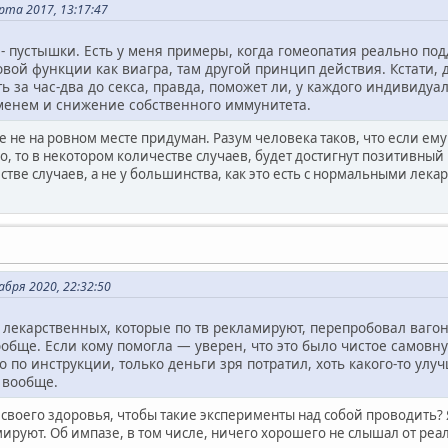
та 2017, 13:17:47
е - пустышки. Есть у меня примеры, когда гомеопатия реально 
ой функции как виагра, там другой принцип действия. Кстати, 
 за час-два до секса, правда, поможет ли, у каждого индивиду
менем и снижение собственного иммунитета.
е не на ровном месте придуман. Разум человека таков, что если ему
, то в некотором количестве случаев, будет достигнут позитивный р
стве случаев, а не у большинства, как это есть с нормальными лек
абря 2020, 22:32:50
бы лекарственных, которые по тв рекламируют, перепробовал вагон
обще. Если кому помогла — уверен, что это было чистое самовну
го по инструкции, только деньги зря потратил, хоть какого-то у
 вообще.
о своего здоровья, чтобы такие эксперименты над собой проводить
мируют. Об импазе, в том числе, ничего хорошего не слышал от реа