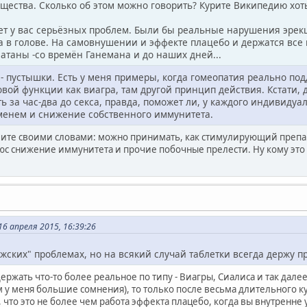
щества. Сколько об этом можно говорить? Курите Википедию хоть,
нет у вас серьёзных проблем. Были бы реальные нарушения эрекц
а в голове. На самовнушении и эффекте плацебо и держатся все г
атаны -со времён Ганемана и до наших дней...
е - пустышки. Есть у меня примеры, когда гомеопатия реально 
ой функции как виагра, там другой принцип действия. Кстати, 
 за час-два до секса, правда, поможет ли, у каждого индивиду
менем и снижение собственного иммунитета.
ите своими словами: можно принимать, как стимулирующий препарат,
юс снижение иммунитета и прочие побочные прелести. Ну кому это
 апреля 2015, 16:39:26
ужских" проблемах, но на всякий случай таблетки всегда держу п
держать что-то более реальное по типу - Виагры, Сиалиса и так дал
м у меня большие сомнения), то только после весьма длительного ку
 что это не более чем работа эффекта плацебо, когда вы внутренне 