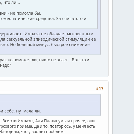
 что ли...
ии - не помогла бы.
омеопатические средства. За счёт этого и
поддерживает. Импаза не обладает мгновенным
для сексуальной эпизодической стимуляции ее
ально. Но большой минус: быстрое снижение
 но поможет ли, никто не знает... Вот это и
 надо?
#17
ри себе, ну мала ли.
ее. Все эти Импазы, Али Платинумы и прочее, они
рсового приема. Да и то, повторюсь, у меня есть
убеждены, что у вас нет проблем.