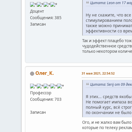
Цитата: Leon от 17 мар
Доцент
Ну не скажите, что вс
Сообщения: 385
стимулированием полов
Записан
также можно принимать
эффективности со вре
Так и эффект плацебо тож
чудодейственное средство
только некотором количе
Олег_К.
31 мая 2021, 22:54:52
Цитата: Serij от 09 дек
Профессор
Я этих... средств яко
Сообщения: 703
Не помогает импаза во
полный курс, всё стро
по окончании не было
Записан
Ого, и не жалко вам был
которые по телеку рекла