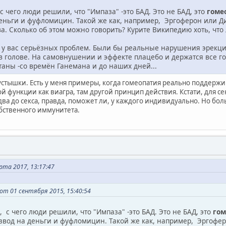
с чего люди решили, что "Импаза" -это БАД. Это не БАД, это
гоме
еньги и фуфломицин. Такой же как, например, Эргоферон или Д
. Сколько об этом можно говорить? Курите Википедию хоть, что л
т у вас серьёзных проблем. Были бы реальные нарушения эрекци
в голове. На самовнушении и эффекте плацебо и держатся все го
аны -со времён Ганемана и до наших дней...
 пустышки. Есть у меня примеры, когда гомеопатия реально поддер
 функции как виагра, там другой принцип действия. Кстати, для с
два до секса, правда, поможет ли, у каждого индивидуально. Но б
бственного иммунитета.
та 2017, 13:17:47
от 01 сентября 2015, 15:40:54
, с чего люди решили, что "Импаза" -это БАД. Это не БАД, это
гом
звод на деньги и фуфломицин. Такой же как, например, Эргофер