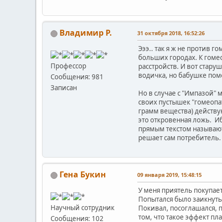
Владимир Р.
31 октября 2018, 16:52:26
Эээ.. так я ж не против 
больших городах. К гоме
Профессор
расстройств. И вот стару
водичка, но бабушке пом
Сообщения: 981
Записан
Но в случае с "Импазой" 
своих пустышек "гомеопат
грамм вещества) действую
это откровенная ложь. Иб
прямым текстом называют 
решает сам потребитель.
Гена Букин
09 января 2019, 15:48:15
У меня приятель покупает
Попытался было заикнутьс
Научный сотрудник
Покивал, посоглашался,
том, что такое эффект пл
Сообщения: 102