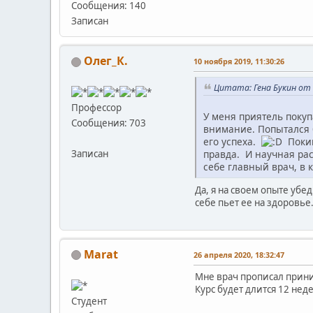
Сообщения: 140
Записан
Олег_К.
10 ноября 2019, 11:30:26
Цитата: Гена Букин от 
Профессор
У меня приятель покупа
Сообщения: 703
внимание. Попытался б
его успеха.
Покив
правда. И научная рас
Записан
себе главный врач, в 
Да, я на своем опыте убе
себе пьет ее на здоровье
Marat
26 апреля 2020, 18:32:47
Мне врач прописал прини
Курс будет длится 12 нед
Студент