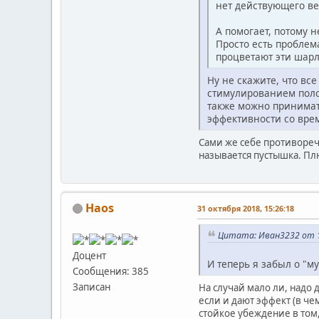
нет действующего ве
А помогает, потому 
Просто есть проблем
процветают эти шарл
Ну не скажите, что вс
стимулированием полов
также можно принимать
эффективности со вре
Сами же себе противореч
называется пустышка. Пл
Haos
31 октября 2018, 15:26:18
Цитата: Иван3232 от 16
Доцент
И теперь я забыл о "м
Сообщения: 385
Записан
На случай мало ли, надо 
если и дают эффект (в че
стойкое убеждение в том,