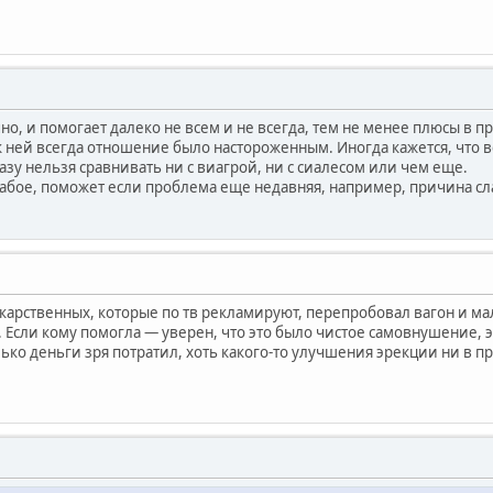
но, и помогает далеко не всем и не всегда, тем не менее плюсы в п
 к ней всегда отношение было настороженным. Иногда кажется, что 
азу нельзя сравнивать ни с виагрой, ни с сиалесом или чем еще.
абое, поможет если проблема еще недавняя, например, причина слаб
лекарственных, которые по тв рекламируют, перепробовал вагон и ма
Если кому помогла — уверен, что это было чистое самовнушение, эф
лько деньги зря потратил, хоть какого-то улучшения эрекции ни в 