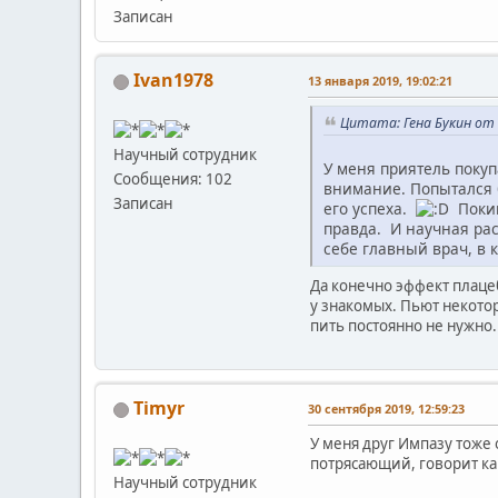
Записан
Ivan1978
13 января 2019, 19:02:21
Цитата: Гена Букин от 
Научный сотрудник
У меня приятель покупа
Сообщения: 102
внимание. Попытался б
Записан
его успеха.
Покив
правда. И научная рас
себе главный врач, в 
Да конечно эффект плацеб
у знакомых. Пьют некотор
пить постоянно не нужно.
Timyr
30 сентября 2019, 12:59:23
У меня друг Импазу тоже
потрясающий, говорит как
Научный сотрудник