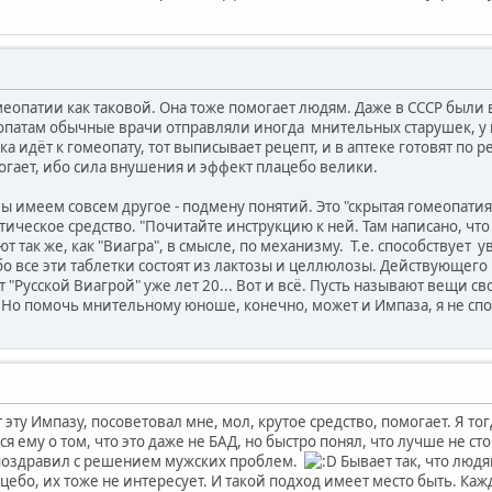
гомеопатии как таковой. Она тоже помогает людям. Даже в СССР был
опатам обычные врачи отправляли иногда мнительных старушек, у 
шка идёт к гомеопату, тот выписывает рецепт, и в аптеке готовят п
огает, ибо сила внушения и эффект плацебо велики.
мы имеем совсем другое - подмену понятий. Это "скрытая гомеопати
ическое средство. "Почитайте инструкцию к ней. Там написано, чт
т так же, как "Виагра", в смысле, по механизму. Т.е. способствуе
о все эти таблетки состоят из лактозы и целлюлозы. Действующего 
"Русской Виагрой" уже лет 20... Вот и всё. Пусть называют вещи св
 Но помочь мнительному юноше, конечно, может и Импаза, я не сп
 эту Импазу, посоветовал мне, мол, крутое средство, помогает. Я то
я ему о том, что это даже не БАД, но быстро понял, что лучше не ст
 поздравил с решением мужских проблем.
Бывает так, что людя
ацебо, их тоже не интересует. И такой подход имеет место быть. Ка