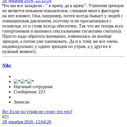
26 декабря 2016, 22:12:24
Что вы все заладили - " к врачу, да к врачу". Утренняя эрекция
не является никаким показателем, слишком много факторов
на нее влияют. Она, например, почти всегда бывает у людей с
повышенным давлением, поэтому если просыпаешься с
похмелья, то и стояк всегда обеспечен. Так что же теперь всех
гипертоников и выпивох сексуальными гигантами считать)).
Просто надо обратить внимание, изменилась ли вообще
эрекция, а потом уже паниковать. Да и к тому же все очень
индивидуально; у одних эрекция по утрам, а у других в
нужный момент).
Nikc
Научный сотрудник
Сообщения: 223
Записан
Re: Если по утрам не стоит это что?
#21
28 декабря 2016, 12:04:26