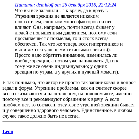
Цитата: demidoff от 26 декабря 2016, 22:12:24
Что вы все заладили - " к врачу, да к врачу".
Утренняя эрекция не является никаким
показателем, слишком много факторов на нее
влияют. Она, например, почти всегда бывает у
людей с повышенным давлением, поэтому если
просыпаешься с похмелья, то и стояк всегда
обеспечен. Так что же теперь всех гипертоников и
выпивох сексуальными гигантами считать)).
Просто надо обратить внимание, изменилась ли
вообще эрекция, а потом уже паниковать. Да и к
тому же все очень индивидуально; у одних
эрекция по утрам, а у других в нужный момент).
Я так понимаю, что автор не просто так запаниковал и вопрос
задал в форум. Утренние проблемы, как он считает скорее
всего сказываются и на остальном, на половом акте, именно
поэтому все и рекомендуют обращение к врачу. А если
проблем нет, то согласен, отсутсвие утренней эрекции бывает
и у совершенно здорового человека. Единственное, в любом
случае такое должно быть не всегда.
Leon