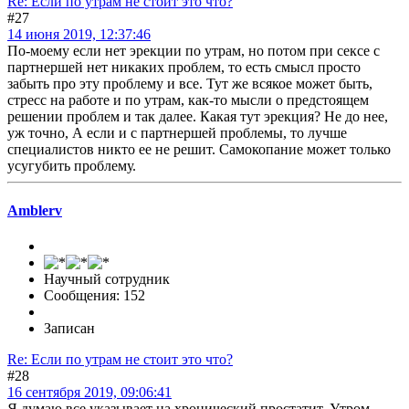
Re: Если по утрам не стоит это что?
#27
14 июня 2019, 12:37:46
По-моему если нет эрекции по утрам, но потом при сексе с
партнершей нет никаких проблем, то есть смысл просто
забыть про эту проблему и все. Тут же всякое может быть,
стресс на работе и по утрам, как-то мысли о предстоящем
решении проблем и так далее. Какая тут эрекция? Не до нее,
уж точно, А если и с партнершей проблемы, то лучше
специалистов никто ее не решит. Самокопание может только
усугубить проблему.
Amblerv
Научный сотрудник
Сообщения: 152
Записан
Re: Если по утрам не стоит это что?
#28
16 сентября 2019, 09:06:41
Я думаю все указывает на хронический простатит. Утром