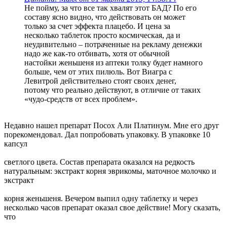
Не пойму, за что все так хвалят этот БАД? По его
составу ясно видно, что действовать он может
только за счет эффекта плацебо. И цена за
несколько таблеток просто космическая, да и
неудивительно – потраченные на рекламу денежки
надо же как-то отбивать, хотя от обычной
настойки женьшеня из аптеки толку будет намного
больше, чем от этих пилюль. Вот Виагра с
Левитрой действительно стоят своих денег,
потому что реально действуют, в отличие от таких
«чудо-средств от всех проблем».
Недавно нашел препарат Посох Али Платинум. Мне его друг
порекомендовал. Дал попробовать упаковку. В упаковке 10
капсул
светлого цвета. Состав препарата оказался на редкость
натуральным: экстракт корня эврикомы, маточное молочко и
экстракт
корня женьшеня. Вечером выпил одну таблетку и через
несколько часов препарат оказал свое действие! Могу сказать,
что