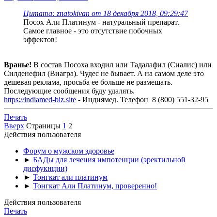
Цитата: znatokivan от 18 декабря 2018, 09:29:47
Посох Али Платинум - натуральный препарат.
Самое главное - это отсутствие побочных
эффектов!
Вранье!
В состав Посоха входил или Тадалафил (Сиалис) или
Силденефил (Виагра). Чудес не бывает. А на самом деле это
дешевая реклама, просьба ее больше не размещать.
Последующие сообщения буду удалять.
https://indiamed-biz.site
- Индиямед. Телефон 8 (800) 551-32-95
Печать
Вверх
Страницы
1
2
Действия пользователя
Форум о мужском здоровье
►
БАДы для лечения импотенции (эректильной
дисфукнции)
►
Тонгкат али платинум
►
Тонгкат Али Платинум, проверенно!
Действия пользователя
Печать