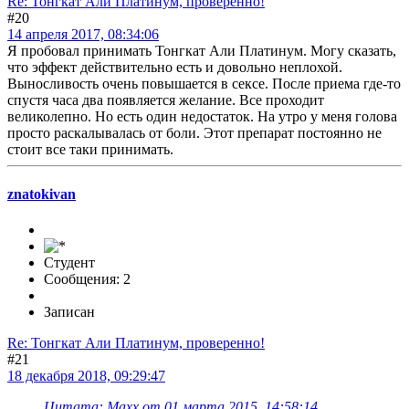
Re: Тонгкат Али Платинум, проверенно!
#20
14 апреля 2017, 08:34:06
Я пробовал принимать Тонгкат Али Платинум. Могу сказать,
что эффект действительно есть и довольно неплохой.
Выносливость очень повышается в сексе. После приема где-то
спустя часа два появляется желание. Все проходит
великолепно. Но есть один недостаток. На утро у меня голова
просто раскалывалась от боли. Этот препарат постоянно не
стоит все таки принимать.
znatokivan
Студент
Сообщения: 2
Записан
Re: Тонгкат Али Платинум, проверенно!
#21
18 декабря 2018, 09:29:47
Цитата: Maxx от 01 марта 2015, 14:58:14