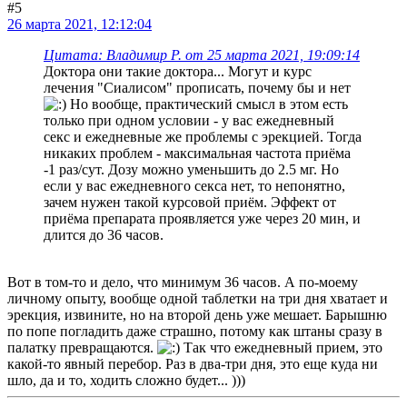
#5
26 марта 2021, 12:12:04
Цитата: Владимир Р. от 25 марта 2021, 19:09:14
Доктора они такие доктора... Могут и курс
лечения "Сиалисом" прописать, почему бы и нет
Но вообще, практический смысл в этом есть
только при одном условии - у вас ежедневный
секс и ежедневные же проблемы с эрекцией. Тогда
никаких проблем - максимальная частота приёма
-1 раз/сут. Дозу можно уменьшить до 2.5 мг. Но
если у вас ежедневного секса нет, то непонятно,
зачем нужен такой курсовой приём. Эффект от
приёма препарата проявляется уже через 20 мин, и
длится до 36 часов.
Вот в том-то и дело, что минимум 36 часов. А по-моему
личному опыту, вообще одной таблетки на три дня хватает и
эрекция, извините, но на второй день уже мешает. Барышню
по попе погладить даже страшно, потому как штаны сразу в
палатку превращаются.
Так что ежедневный прием, это
какой-то явный перебор. Раз в два-три дня, это еще куда ни
шло, да и то, ходить сложно будет... )))