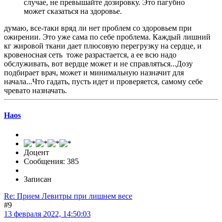
случае, не превышайте дозировку. Это пагубно
может сказаться на здоровье.
думаю, все-таки вряд ли нет проблем со здоровьем при
ожирении. Это уже сама по себе проблема. Каждый лишний
кг жировой ткани дает плюсовую перегрузку на сердце, и
кровеносная сеть тоже разрастается, а ее всю надо
обслуживать, вот вердце может и не справляться...Дозу
подбирает врач, может и минимальную назначит для
начала...Что гадать, пусть идет и проверяется, самому себе
чревато назначать.
Haos
Доцент
Сообщения: 385
Записан
Re: Прием Левитры при лишнем весе
#9
13 февраля 2022, 14:50:03