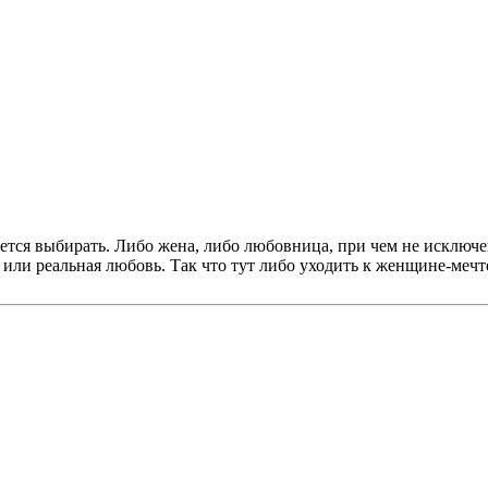
дется выбирать. Либо жена, либо любовница, при чем не исключен
ь или реальная любовь. Так что тут либо уходить к женщине-мечт