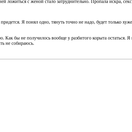
с ней ложиться с женой стало затруднительно. Пропала искра, се
 придется. Я понял одно, тянуть точно не надо, будет только хуж
. Как бы не получилось вообще у разбитого корыта остаться. Я п
ать не собираюсь.