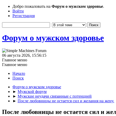
Добро пожаловать на
Форум о мужском здоровье
.
Войти
Регистрация
Форум о мужском здоровье
06 августа 2026, 15:56:15
Главное меню
Главное меню
Начало
Поиск
Форум о мужском здоровье
►
Мужской форум
►
Мужские неудачи связанные с потенцией
►
После любовницы не остается сил и желания на жену.
После любовницы не остается сил и жел