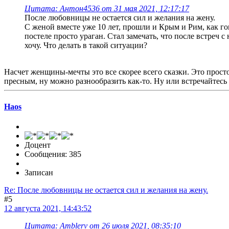
Цитата: Антон4536 от 31 мая 2021, 12:17:17
После любовницы не остается сил и желания на жену.
С женой вместе уже 10 лет, прошли и Крым и Рим, как гов
постеле просто ураган. Стал замечать, что после встреч 
хочу. Что делать в такой ситуации?
Насчет женщины-мечты это все скорее всего сказки. Это просто
пресным, ну можно разнообразить как-то. Ну или встречайтесь 
Haos
Доцент
Сообщения: 385
Записан
Re: После любовницы не остается сил и желания на жену.
#5
12 августа 2021, 14:43:52
Цитата: Amblerv от 26 июля 2021, 08:35:10