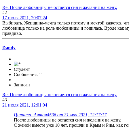
Re: После любовницы не остается сил и желания на жену.
#2
17 июля 2021, 20:07:24
Выбирать. Женщина-мечта только потому и мечтой кажется, что 
любовница только на роль любовницы и годилась. Вроде как муж
правдиво.
Dandy
Студент
Сообщения: 11
Записан
Re: После любовницы не остается сил и желания на жену.
#3
21 июля 2021, 12:01:04
Цитата: Антон4536 от 31 мая 2021, 12:17:17
После любовницы не остается сил и желания на жену.
С женой вместе уже 10 лет, прошли и Крым и Рим, как гов