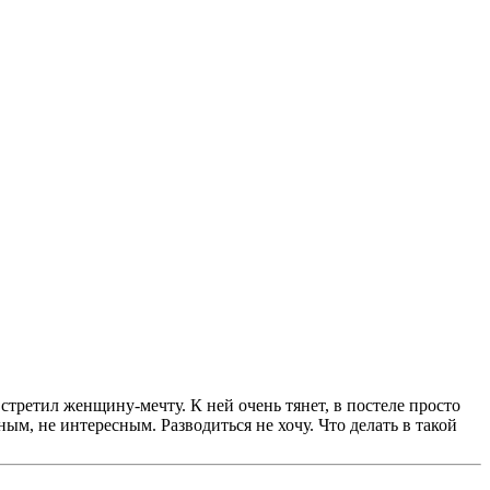
встретил женщину-мечту. К ней очень тянет, в постеле просто
ным, не интересным. Разводиться не хочу. Что делать в такой