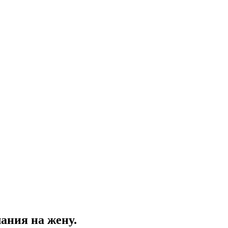
ания на жену.