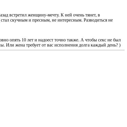
азад встретил женщину-мечту. К ней очень тянет, в
кс стал скучным и пресным, не интересным. Разводиться не
вно опять 10 лет и надоест точно также. А чтобы секс не был
ны. Или жена требует от вас исполнения долга каждый день? )