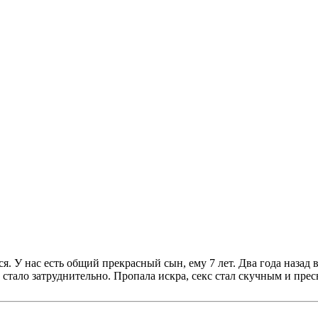
я. У нас есть общий прекрасный сын, ему 7 лет. Два года назад 
й стало затруднительно. Пропала искра, секс стал скучным и прес