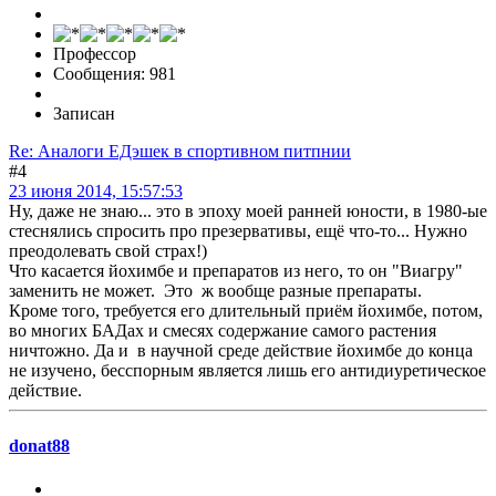
Профессор
Сообщения: 981
Записан
Re: Аналоги ЕДэшек в спортивном питпнии
#4
23 июня 2014, 15:57:53
Ну, даже не знаю... это в эпоху моей ранней юности, в 1980-ые
стеснялись спросить про презервативы, ещё что-то... Нужно
преодолевать свой страх!)
Что касается йохимбе и препаратов из него, то он "Виагру"
заменить не может. Это ж вообще разные препараты.
Кроме того, требуется его длительный приём йохимбе, потом,
во многих БАДах и смесях содержание самого растения
ничтожно. Да и в научной среде действие йохимбе до конца
не изучено, бесспорным является лишь его антидиуретическое
действие.
donat88