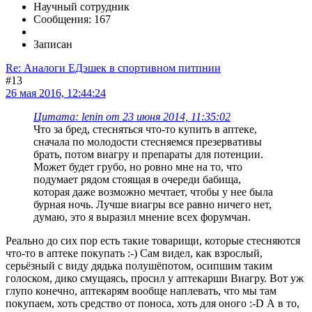
Научный сотрудник
Сообщения: 167
Записан
Re: Аналоги ЕДэшек в спортивном питпнии
#13
26 мая 2016, 12:44:24
Цитата: lenin от 23 июня 2014, 11:35:02
Что за бред, стесняться что-то купить в аптеке,
сначала по молодости стесняемся презервативы
брать, потом виагру и препараты для потенции.
Может будет грубо, но ровно мне на то, что
подумает рядом стоящая в очереди бабища,
которая даже возможно мечтает, чтобы у нее была
бурная ночь. Лучше виагры все равно ничего нет,
думаю, это я выразил мнение всех форумчан.
Реально до сих пор есть такие товарищи, которые стесняются
что-то в аптеке покупать :-) Сам видел, как взрослый,
серьёзный с виду дядька полушёпотом, осипшим таким
голоском, дико смущаясь, просил у аптекарши Виагру. Вот уж
глупо конечно, аптекарям вообще наплевать, что мы там
покупаем, хоть средство от поноса, хоть для оного :-D А в то,