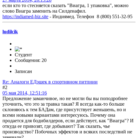
если кто то стесняется сказать "Виагра, 1 упаковка", можно
слово Виагра заменить на Силденафил.
https://indiamed-biz.site
- Индиямед. Телефон 8 (800) 551-32-95
ludilcik
Студент
Сообщения: 20
Записан
Re: Аналоги ЕДэшек в спортивном питпнии
#2
05 мая 2014, 12:51:16
Предложение заманчивое, но не могли бы вы поподробнее
уточнить, что это за травка такая? Я всегда как-то больше
склоняюсь к тем БАДам, где присутствует женьшень, но и
всеми новыми вариантами интересуюсь. Почему она
продается для бодибилдеров, если действует, как "Виагра"? И
откуда ее привозят, где добывают? Так сказать, чье
производство? Побочных эффектов и всяких последствий не
замечали?