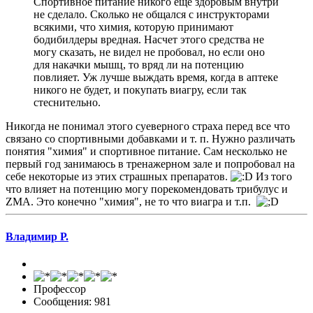
Спортивное питание никого еще здоровым внутри
не сделало. Сколько не общался с инструкторами
всякими, что химия, которую принимают
бодибилдеры вредная. Насчет этого средства не
могу сказать, не видел не пробовал, но если оно
для накачки мышц, то вряд ли на потенцию
повлияет. Уж лучше выждать время, когда в аптеке
никого не будет, и покупать виагру, если так
стеснительно.
Никогда не понимал этого суеверного страха перед все что
связано со спортивными добавками и т. п. Нужно различать
понятия "химия" и спортивное питание. Сам несколько не
первый год занимаюсь в тренажерном зале и попробовал на
себе некоторые из этих страшных препаратов.
Из того
что влияет на потенцию могу порекомендовать трибулус и
ZMA. Это конечно "химия", не то что виагра и т.п.
Владимир Р.
Профессор
Сообщения: 981