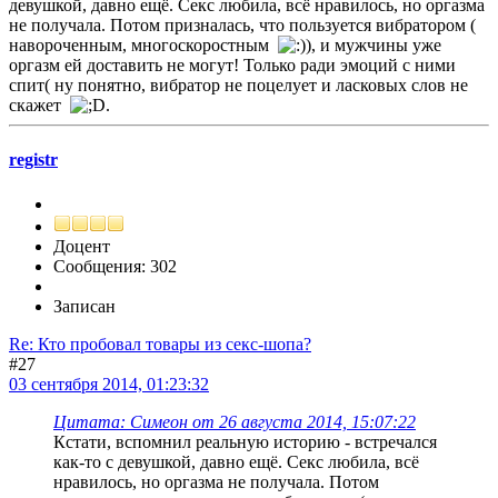
девушкой, давно ещё. Секс любила, всё нравилось, но оргазма
не получала. Потом призналась, что пользуется вибратором (
навороченным, многоскоростным
, и мужчины уже
оргазм ей доставить не могут! Только ради эмоций с ними
спит( ну понятно, вибратор не поцелует и ласковых слов не
скажет
.
registr
Доцент
Сообщения: 302
Записан
Re: Кто пробовал товары из секс-шопа?
#27
03 сентября 2014, 01:23:32
Цитата: Симеон от 26 августа 2014, 15:07:22
Кстати, вспомнил реальную историю - встречался
как-то с девушкой, давно ещё. Секс любила, всё
нравилось, но оргазма не получала. Потом