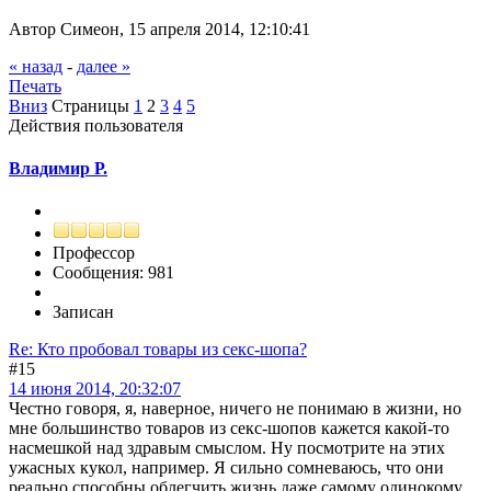
Автор Симеон, 15 апреля 2014, 12:10:41
« назад
-
далее »
Печать
Вниз
Страницы
1
2
3
4
5
Действия пользователя
Владимир Р.
Профессор
Сообщения: 981
Записан
Re: Кто пробовал товары из секс-шопа?
#15
14 июня 2014, 20:32:07
Честно говоря, я, наверное, ничего не понимаю в жизни, но
мне большинство товаров из секс-шопов кажется какой-то
насмешкой над здравым смыслом. Ну посмотрите на этих
ужасных кукол, например. Я сильно сомневаюсь, что они
реально способны облегчить жизнь даже самому одинокому