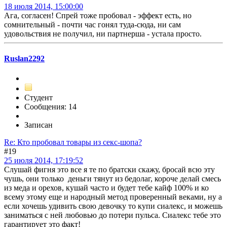
18 июля 2014, 15:00:00
Ага, согласен! Спрей тоже пробовал - эффект есть, но
сомнительный - почти час гонял туда-сюда, ни сам
удовольствия не получил, ни партнерша - устала просто.
Ruslan2292
Студент
Сообщения: 14
Записан
Re: Кто пробовал товары из секс-шопа?
#19
25 июля 2014, 17:19:52
Слушай фигня это все я те по братски скажу, бросай всю эту
чушь, они только деньги тянут из бедолаг, короче делай смесь
из меда и орехов, кушай часто и будет тебе кайф 100% и ко
всему этому еще и народный метод проверенный веками, ну а
если хочешь удивить свою девочку то купи сиалекс, и можешь
заниматься с ней любовью до потери пульса. Сиалекс тебе это
гарантирует это факт!