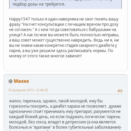
подбор дозы не требуется.
Happy1547 только я один наверняка не смог понять вашу
фразу "На счет консультации с лечащим врачом про дозу
не согласен." А с кем тогда советоваться с бабушками на
улице? А как по мне вы можете быть полностью неправы,
а ваш совет может существенно навредить. Ведь ни я, ни
вы не знаем какая конкретно стадия сахарного диабета у
парня, а вы уже решили здесь расписывать нормы. По
моему от этого также многое зависит!
Maxxx
03 февраля 2015, 16:46:03
#9
жалко, паренька, однако, такой молодой, ему бы
горизонты покорять, а диабет зараза не позволяет. думаю
однозначно стоит принимать ему препарат, разумеется не
каждый божий день, но если подумать логически: парень
молодой, без секса, впадет в депрессию (а она является
болезнью и "вратами" в более губительные заболевания)-