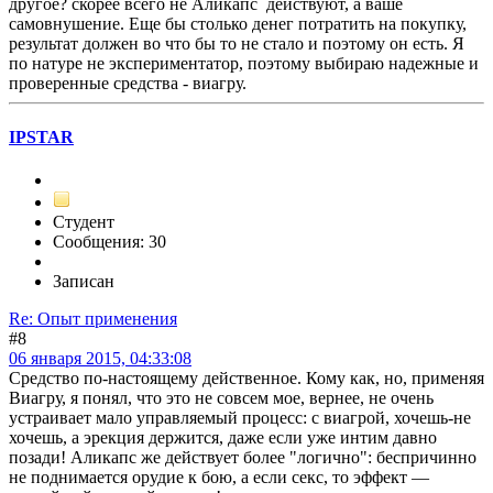
другое? скорее всего не Аликапс действуют, а ваше
самовнушение. Еще бы столько денег потратить на покупку,
результат должен во что бы то не стало и поэтому он есть. Я
по натуре не экспериментатор, поэтому выбираю надежные и
проверенные средства - виагру.
IPSTAR
Студент
Сообщения: 30
Записан
Re: Опыт применения
#8
06 января 2015, 04:33:08
Средство по-настоящему действенное. Кому как, но, применяя
Виагру, я понял, что это не совсем мое, вернее, не очень
устраивает мало управляемый процесс: с виагрой, хочешь-не
хочешь, а эрекция держится, даже если уже интим давно
позади! Аликапс же действует более "логично": беспричинно
не поднимается орудие к бою, а если секс, то эффект —