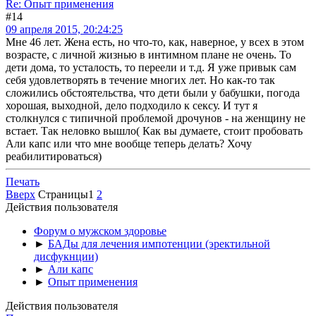
Re: Опыт применения
#14
09 апреля 2015, 20:24:25
Мне 46 лет. Жена есть, но что-то, как, наверное, у всех в этом
возрасте, с личной жизнью в интимном плане не очень. То
дети дома, то усталость, то переели и т.д. Я уже привык сам
себя удовлетворять в течение многих лет. Но как-то так
сложились обстоятельства, что дети были у бабушки, погода
хорошая, выходной, дело подходило к сексу. И тут я
столкнулся с типичной проблемой дрочунов - на женщину не
встает. Так неловко вышло( Как вы думаете, стоит пробовать
Али капс или что мне вообще теперь делать? Хочу
реабилитироваться)
Печать
Вверх
Страницы
1
2
Действия пользователя
Форум о мужском здоровье
►
БАДы для лечения импотенции (эректильной
дисфукнции)
►
Али капс
►
Опыт применения
Действия пользователя