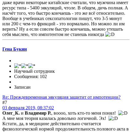
даже врачи некоторые китайские считали, что мужчина имеет
ресурс типа - 5400 эякуляций, чтоле. В общем, дичь полная. А
насчёт того, что быстро кончаешь - это же всё относительно.
Вообще в учебниках сексопатологии пишут, что 3-5 минут
или 200 с чем-то фрикций - это нормально. Но можно ли им
верить? Ну а если совсем быстро кончаешь, можно утешать
себя мыслею, что импотентом не станешь никогда
Гена Букин
Научный сотрудник
Сообщения: 102
Записан
Re: Преждевременная эякуляция защитит от импотенции?
#7
03 февраля 2019, 08:37:02
Олег_К.
и
Владимир Р.
, воооо, хоть кто-то меня понял!
А мне моя теория казалась довольно логичной. Эх!
Кстати, да, в медицине действительно считается
физиологической нормой продолжительность полового акта в